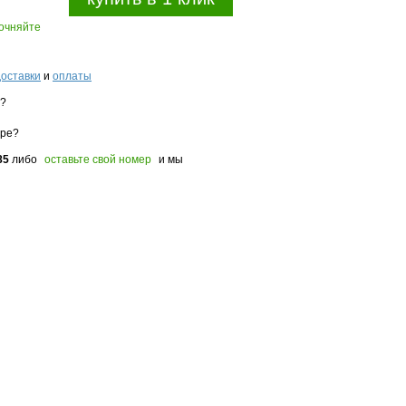
точняйте
доставки
и
оплаты
з?
оре?
85
либо
оставьте свой номер
и мы