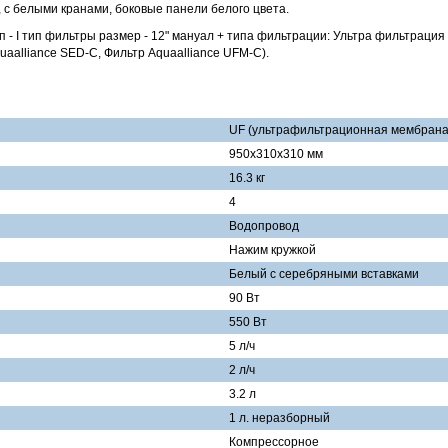
 с белыми кранами, боковые панели белого цвета.
ип - I тип фильтры размер - 12" мануал + типа фильтрации: Ультра фильтрация
uaalliance SED-C, Фильтр Aquaalliance UFM-C).
UF (ультрафильтрационная мембрана
950x310x310 мм
16.3 кг
4
Водопровод
Нажим кружкой
Белый с серебряными вставками
90 Вт
550 Вт
5 л/ч
2 л/ч
3.2 л
1 л. неразборный
Компрессорное