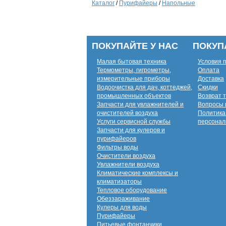
Каталог
/
Пурифайеры
/
Напольные
ПОКУПАЙТЕ У НАС
ПОКУП
Малая бытовая техника
Условия 
Термометры, гигрометры,
Оплата
измерительные приборы
Доставка
Водоочистка для дач, коттеджей,
Скидки
промышленных объектов
Возврат 
Запчасти для увлажнителей и
Вопросы 
очистителей воздуха
Политика
Услуги сервисной службы
персонал
Запчасти для кулеров и
пурифайеров
Фильтры воды
Очистители воздуха
Увлажнители воздуха
Климатические комплексы и
климатизаторы
Тепловое оборудование
Обеззараживание
Кулеры для воды
Пурифайеры
Питьевые фонтанчики