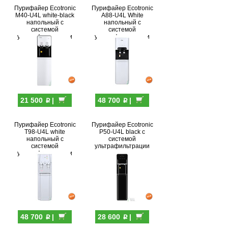
Пурифайер Ecotronic
Пурифайер Ecotronic
M40-U4L white-black
A88-U4L White
напольный с
напольный с
системой
системой
ультрафильтрации
ультрафильтрации
p
p
21 500
|
48 700
|
Пурифайер Ecotronic
Пурифайер Ecotronic
T98-U4L white
P50-U4L black с
напольный с
системой
системой
ультрафильтрации
ультрафильтрации
p
p
48 700
|
28 600
|