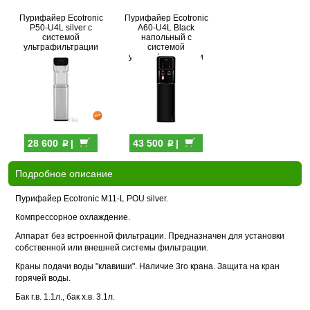
Пурифайер Ecotronic
Пурифайер Ecotronic
P50-U4L silver с
A60-U4L Black
системой
напольный с
ультрафильтрации
системой
ультрафильтрации
p
p
28 600
|
43 500
|
Подробное описание
Пурифайер Ecotronic M11-L POU silver.
Компрессорное охлаждение.
Аппарат без встроенной фильтрации. Предназначен для установки
собственной или внешней системы фильтрации.
Краны подачи воды "клавиши". Наличие 3го крана. Защита на кран
горячей воды.
Бак г.в. 1.1л., бак х.в. 3.1л.