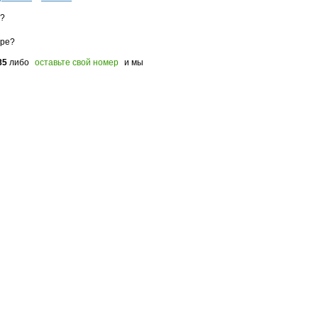
з?
оре?
85
либо
оставьте свой номер
и мы