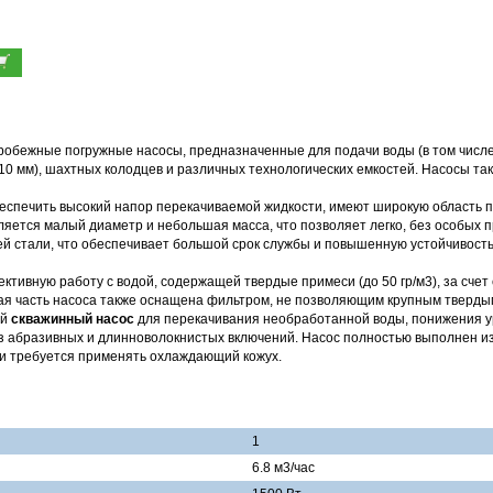
тробежные погружные насосы, предназначенные для подачи воды (в том числ
110 мм), шахтных колодцев и различных технологических емкостей. Насосы т
еспечить высокий напор перекачиваемой жидкости, имеют широкую область 
яется малый диаметр и небольшая масса, что позволяет легко, без особых п
й стали, что обеспечивает большой срок службы и повышенную устойчивость
тивную работу с водой, содержащей твердые примеси (до 50 гр/м3), за сче
ая часть насоса также оснащена фильтром, не позволяющим крупным твердым
ый
скважинный насос
для перекачивания необработанной воды, понижения у
без абразивных и длинноволокнистых включений. Насос полностью выполнен 
ии требуется применять охлаждающий кожух.
1
6.8 м3/час