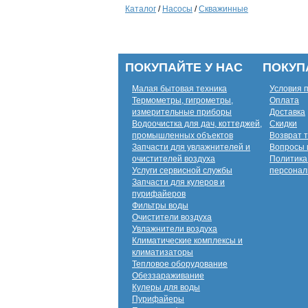
Каталог
/
Насосы
/
Скважинные
ПОКУПАЙТЕ У НАС
ПОКУП
Малая бытовая техника
Условия 
Термометры, гигрометры,
Оплата
измерительные приборы
Доставка
Водоочистка для дач, коттеджей,
Скидки
промышленных объектов
Возврат 
Запчасти для увлажнителей и
Вопросы 
очистителей воздуха
Политика
Услуги сервисной службы
персонал
Запчасти для кулеров и
пурифайеров
Фильтры воды
Очистители воздуха
Увлажнители воздуха
Климатические комплексы и
климатизаторы
Тепловое оборудование
Обеззараживание
Кулеры для воды
Пурифайеры