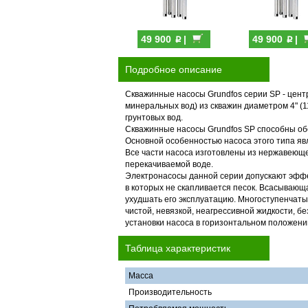
p
p
49 900
|
49 900
|
Подробное описание
Скважинные насосы Grundfos серии SP - цен
минеральных вод) из скважин диаметром 4" (
грунтовых вод.
Скважинные насосы Grundfos SP способны об
Основной особенностью насоса этого типа явл
Все части насоса изготовлены из нержавеюще
перекачиваемой воде.
Электронасосы данной серии допускают эффек
в которых не скапливается песок. Всасывающ
ухудшать его эксплуатацию. Многоступенчат
чистой, невязкой, неагрессивной жидкости, 
установки насоса в горизонтальном положен
Таблица характеристик
Масса
Производительность