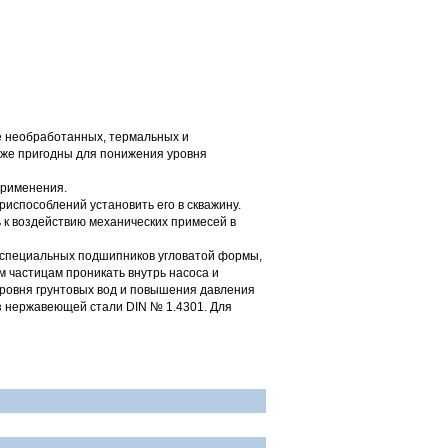
е необработанных, термальных и
акже пригодны для понижения уровня
применения.
риспособлений установить его в скважину.
 к воздействию механических примесей в
т специальных подшипников угловатой формы,
 частицам проникать внутрь насоса и
ровня грунтовых вод и повышения давления
из нержавеющей стали DIN № 1.4301. Для