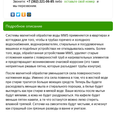
Звоните:
+7 (382) 221-06-85
либо
оставьте свой номер
и
мы перезвоним.
Подробное описание
Системы магнитной обработки воды MWS применяется в квартирах и
коттеджах для того, чтобы в трубах горячего и холодного
водоснабжения, водонагревателях, стиральных и посудомоечных
машинах и подобных устройствах не откладывалась накипь. Более
того, вода, обработанная устройствами MWS, удаляет старые
отложения накипи с поверхностей труб и нагревательных элементов
и предотвращает возникновение очаговой коррозии (это такие
неприятные ржавые пятна, которые разъедают трубы изнутри).
После магнитной обработки уменьшается сила поверхностного
натяжения воды. Именно эта сила повинна в том, что в жесткой воде
при стирке тратится больше моющих средств. Теперь Вы будете
расходовать меньше мыла и стирального порошка, а белье будет
выглядеть как при стирке в мягкой воде. Ваши волосы после мытья
будут мягкими, а кожа не будет раздражаться. На кафеле будет
меньше пятен накипи, а те что останутся можно легко стереть
влажной тряпкой. Сеточки на смесителях будут чистыми, и исчезнут
как страшный сон грязные разводы в ванне и унитазе.