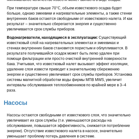
При температуре свыше 70°C, объем известкового осадка будет
больше, однако змеевики и нагревательные элементы, а также стенки
внутренних баков остаются свободными от известкового налета. И как
результат – значительно сберегается энергия и существенно
увеличивается срок службы приборов.
Водонагреватели, находящиеся в эксплуатации:
Существующий
известковый слой на нагревательных элементах и змеевиках и
стенках внутренних баков становится пористым и облупливается. В
результате получившийся осадок может быть легко удален при
помощи фильтрации или просто очисткой внутренней поверхности
бака. Учитывая, что известковый налет вызывает эффект изоляции,
удаление слоя извести приводит к значительному сбережению
энергии и существенно увеличивает срок службы приборов. Установка
системы магнитной обработки воды фирмы МПВ MWS, увеличит
интервалы обслуживания теплообменников по крайней мере в 3–4
раза.
Насосы
Насосы остаются свободными от известкового слоя, что значительно
увеличивает их срок службы (т.е. уменьшаются расходы на
обслуживание, повышается эффективность, снижается потребление
энергии). Отсутствие известкового налета в насосе, значительно
уменьшает проблему потерь давления в системе.