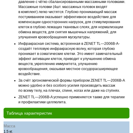
давление с чётко сбалансированными массажными головками.
Массажные головки (4шт. массажных головок входят
в комплект) легко чистятся. Глубоко проникающий массаж
постукиванием оказывает эффективное воздействие для
компенсации односторонних нагрузок, для стимулирования
клеток в глубоко лежащих тканевых слоях, для нормализации
обмена веществ, для снятия мышечных напряжений, для
улучшения кровообращения мускулатуры.
Инфракрасная система, встроенная в ZENET TL—2006B-A-
создаёт тепловую инфракрасную волну, которая глубоко
проникает в соматические клетки. Это имеет замечательный
эффект активации клеток, приводит к улучшению обмена
веществ, укреплению иммунитета, улучшению
кровообращения, оказывая местное сосудорасширяющее
воздействие.
За счёт эргономической формы прибором ZENET TL—2006B-A
можно удобно и без особого усилия производить массаж
по всему телу, на плечах, спине, ногах или даже на ступнях.
ZENET TL—2006B-A успешно применяется также для терапии
и профилактики целлюлита.
Таблица характеристик
Масса
1.5 кг.