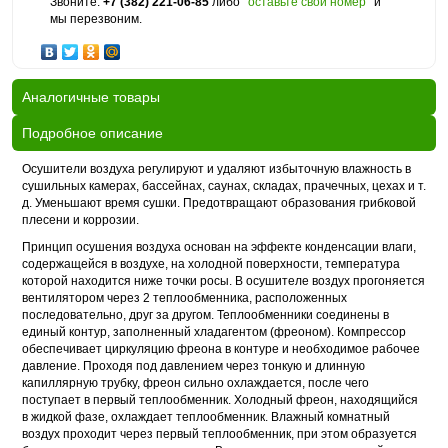
Звоните:
+7 (382) 221-06-85
либо
оставьте свой номер
и
мы перезвоним.
Аналогичные товары
Подробное описание
Осушители воздуха регулируют и удаляют избыточную влажность в
сушильных камерах, бассейнах, саунах, складах, прачечных, цехах и т.
д. Уменьшают время сушки. Предотвращают образования грибковой
плесени и коррозии.
Принцип осушения воздуха основан на эффекте конденсации влаги,
содержащейся в воздухе, на холодной поверхности, температура
которой находится ниже точки росы. В осушителе воздух прогоняется
вентилятором через 2 теплообменника, расположенных
последовательно, друг за другом. Теплообменники соединены в
единый контур, заполненный хладагентом (фреоном). Компрессор
обеспечивает циркуляцию фреона в контуре и необходимое рабочее
давление. Проходя под давлением через тонкую и длинную
капиллярную трубку, фреон сильно охлаждается, после чего
поступает в первый теплообменник. Холодный фреон, находящийся
в жидкой фазе, охлаждает теплообменник. Влажный комнатный
воздух проходит через первый теплообменник, при этом образуется