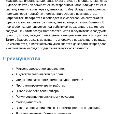
большое количество конденсата. Влага стекает в специальный лоток,
и далее может или собираться во встроенном бачке или удаляться в
систему канализации через дренажную трубку. Воздух охлаждается,
проходя через первый теплообменник. Фреон в нем напротив,
нагревается, испаряется и попадает в компрессор. За счет сжатия
фреон сильно нагревается и попадает во второй теплообменник. В
нем фреон конденсируется под действием проходящего холодного
воздуха. При этом воздух нагревается. Итак, в осушителе с воздухом
происходит следующее: охлаждение > конденсация влаги > подогрев
Таким образом, результирующая температура проходящего воздуха
не изменяется, а влажность его уменьшается до заданных пределов
и автоматически будет поддерживать нужную влажность.
Преимущества
Микропроцессорное управление.
Жидкокристаллический дисплей.
Индикация влажности, температуры, времени.
Программируемое время работы.
Выбор скорости вентилятора.
Регулирование интенсивности осушения.
Самодиагностика.
Вывод информации обо всех режимах работы на дисплей.
Дополнительный обогрев помещения.