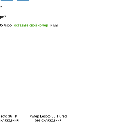
з?
оре?
85
либо
оставьте свой номер
и мы
soto 36 TK
Кулер Lesoto 36 TK red
 охлаждения
без охлаждения