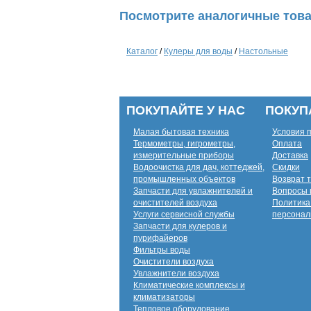
Посмотрите аналогичные това
Каталог
/
Кулеры для воды
/
Настольные
ПОКУПАЙТЕ У НАС
ПОКУП
Малая бытовая техника
Условия 
Термометры, гигрометры,
Оплата
измерительные приборы
Доставка
Водоочистка для дач, коттеджей,
Скидки
промышленных объектов
Возврат 
Запчасти для увлажнителей и
Вопросы 
очистителей воздуха
Политика
Услуги сервисной службы
персонал
Запчасти для кулеров и
пурифайеров
Фильтры воды
Очистители воздуха
Увлажнители воздуха
Климатические комплексы и
климатизаторы
Тепловое оборудование