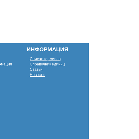
ИНФОРМАЦИЯ
Список терминов
рмация
Справочник единиц
Статьи
Новости