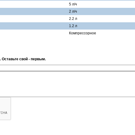
5 л/ч
2 л/ч
2.2 л
1.2 л
Компрессорное
. Оставьте свой - первым.