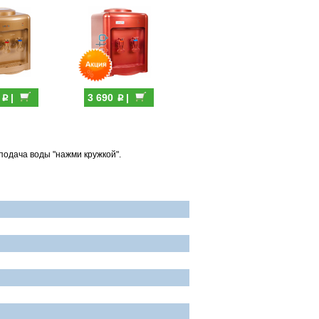
p
p
0
|
3 690
|
подача воды "нажми кружкой".