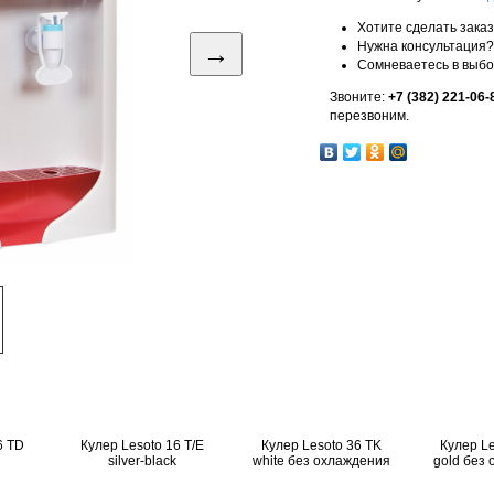
Хотите сделать зака
→
Нужна консультация?
Сомневаетесь в выб
Звоните:
+7 (382) 221-06-
перезвоним.
6 TD
Кулер Lesoto 16 T/E
Кулер Lesoto 36 TK
Кулер Le
silver-black
white без охлаждения
gold без