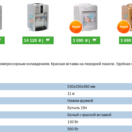
p
p
14 128
|
3 090
|
3 69
компрессорным охлаждением. Красная вставка на передней панели. Удобная 
530х330х360 мм
11 кг
Нажим кружкой
Бутыль 19л
Белый с красной вставкой
130 Вт
500 Вт