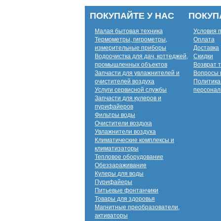
ПОКУПАЙТЕ У НАС
ПОКУП
Малая бытовая техника
Условия 
Термометры, гигрометры,
Оплата
измерительные приборы
Доставка
Водоочистка для дач, коттеджей,
Скидки
промышленных объектов
Возврат 
Запчасти для увлажнителей и
Вопросы 
очистителей воздуха
Политика
Услуги сервисной службы
персонал
Запчасти для кулеров и
пурифайеров
Фильтры воды
Очистители воздуха
Увлажнители воздуха
Климатические комплексы и
климатизаторы
Тепловое оборудование
Обеззараживание
Кулеры для воды
Пурифайеры
Питьевые фонтанчики
Товары для здоровья
Магнитные преобразователи,
активаторы