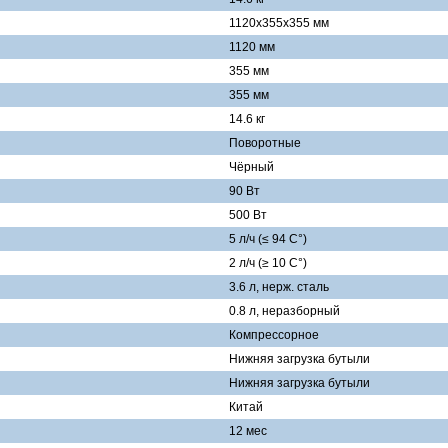
1120x355x355 мм
1120 мм
355 мм
355 мм
14.6 кг
Поворотные
Чёрный
90 Вт
500 Вт
5 л/ч (≤ 94 C°)
2 л/ч (≥ 10 C°)
3.6 л, нерж. сталь
0.8 л, неразборный
Компрессорное
Нижняя загрузка бутыли
Нижняя загрузка бутыли
Китай
12 мес