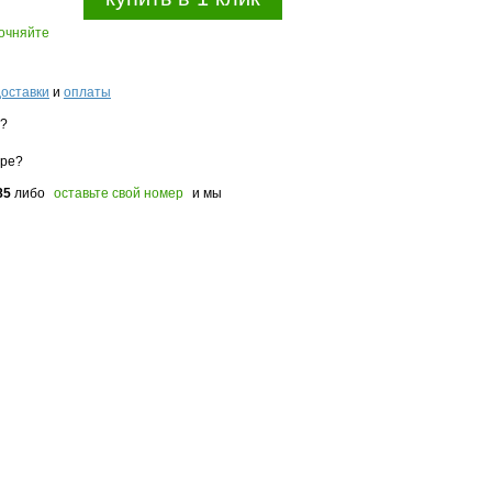
точняйте
доставки
и
оплаты
з?
оре?
85
либо
оставьте свой номер
и мы