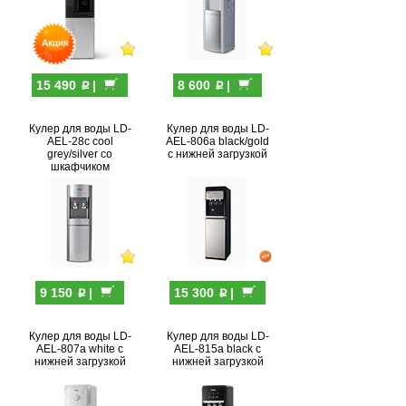
p
p
15 490
|
8 600
|
Кулер для воды LD-
Кулер для воды LD-
AEL-28c cool
AEL-806a black/gold
grey/silver со
с нижней загрузкой
шкафчиком
p
p
9 150
|
15 300
|
Кулер для воды LD-
Кулер для воды LD-
AEL-807a white с
AEL-815a black с
нижней загрузкой
нижней загрузкой