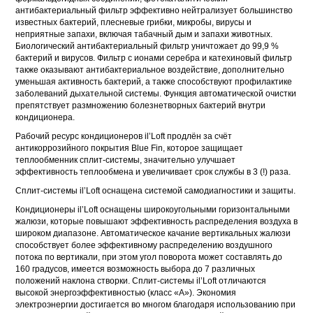
антибактериальный фильтр эффективно нейтрализует большинство
известных бактерий, плесневые грибки, микробы, вирусы и
неприятные запахи, включая табачный дым и запахи животных.
Биологический антибактериальный фильтр уничтожает до 99,9 %
бактерий и вирусов. Фильтр с ионами серебра и катехиновый фильтр
также оказывают антибактериальное воздействие, дополнительно
уменьшая активность бактерий, а также способствуют профилактике
заболеваний дыхательной системы. Функция автоматической очистки
препятствует размножению болезнетворных бактерий внутри
кондиционера.
Рабочий ресурс кондиционеров il’Loft продлён за счёт
антикоррозийного покрытия Blue Fin, которое защищает
теплообменник сплит-системы, значительно улучшает
эффективность теплообмена и увеличивает срок службы в 3 (!) раза.
Сплит-системы il’Loft оснащена системой самодиагностики и защиты.
Кондиционеры il’Loft оснащены широкоугольными горизонтальными
жалюзи, которые повышают эффективность распределения воздуха в
широком диапазоне. Автоматическое качание вертикальных жалюзи
способствует более эффективному распределению воздушного
потока по вертикали, при этом угол поворота может составлять до
160 градусов, имеется возможность выбора до 7 различных
положений наклона створки. Сплит-системы il’Loft отличаются
высокой энергоэффективностью (класс «А»). Экономия
электроэнергии достигается во многом благодаря использованию при