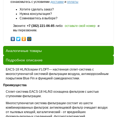
ознакомьтесь с условиями
доставки
и
оплаты
Хотите сделать заказ?
Нужна консультация?
Сомневаетесь в выборе?
Звоните:
+7 (382) 221-06-85
либо
оставьте свой номер
и
мы перезвоним.
Аналогичные товары
Подробное описание
EACS-18 HL/N3серии il’LOFT— настенная сплит-система c
многоступенчатой системой фильтрации воздуха, антикоррозийным
покрытием Blue Fin и функцией самодиагностики.
Преимущества
Сплит-система EACS-18 HL/N3 оснащена фильтром с шестью
ступенями фильтрации.
Многоступенчатая система фильтрации состоит из шести
комбинированных фильтров: антиклещевой фильтр очищает воздух
от пылевых клещей, каталитический - от вреднейших
формальдегидных соединений, фотокаталитический