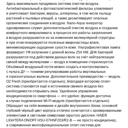
Здесь максимально продумана система очистки воздуха.
Антибактериальный и фотокаталитический фильтры улавливают
и уничтожают бактерии, вирусы, аллергены, в том числе пыльцу
растений и пылевых клещей, а также дезактивируют опасные
органические соединения в воздухе. Nano-Aqua генератор
одновременно служит дополнительной очистке воздуха и созданию
комфортного микроклимата: в процессе его работы загрязнения
в воздухе разрушаются из-за изменения молекулярной структуры
и при этом генерируются полезные микрочастицы влаги,
минимизирующие ощущение сухости кожи. Ультрафиолетовая лампа
формирует УФ излучение с длиной волны 254 НМ. ДНК бактерий
разрушаются под действием данных волн за счёт нейтрализации
связей между молекулами — воздух в помещении стерилизуется.
Объёмный воздушный поток можно создать и контролировать
с пульта ДУ — тонкими регулировками работы вертикальных
и горизонтальных жалюзи. Дополнительное преимущество — модуль
O2 Fresh (приобретается отдельно), благодаря которому сплит-
система становится ещё и источником свежего воздуха без
необходимости открывать окна. Удалённое управление
кондиционером со смартфона — это удобно: функция доступна
в случае подключения Wi-Fi-модуля (приобретается отдельно).
Обращает на себя внимание и дизайн внутреннего блока: основной
глубокий чёрный цвет корпуса отлично сочетается с хромированными
элементами и светлыми символами скрытого дисплея. HAIER
LIGHTERA ON/OFF HSU-07HNF203/R2-B — не просто кондиционер,
а современная многофункциональная сплит-система для