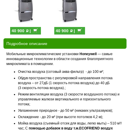
p
p
40 900
|
40 900
|
Подробное описание
Мобильные микроклиматические установки
Honeywell
— самые
инновационные технологии в области создания благоприятного
микроклимата в помещении.
Очистка воздуха (сотовый аква-фильтр) - до 100 м²;
Обдув пространства с регулировкой направления потока
воздуха – от 27дБ (1 скорость потока воздуха) до 40 дБ
(3 скорость потока воздуха).;
Режим вентиляции воздуха (3 скорости воздушного потока) и
управляемые жалюзи вертикального и горизонтального
потока;
Увлажнение природное - до 50 м² (никаких ультразвуков);
Охлаждение - до 20 м² (при высоте потолков 4,2 м);
Мойка воздуха (съемный отсек для воды, легко мыть) – 510 м³/
час; С
помощью добавок в воду т.м.ECOFRIEND воздух