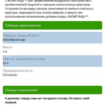
«ЭКОФРЭНД»™ для ароматерапии воздушного пространства с
пробиотической защитой от внешних геопатогенных факторов.
Устраняются все виды запахов, уничтожаются грибок и плесень в
квартире, закрываются все плохие микробы и вирусы при
использовании гигиенических добавок в воду «ЭКОФРЭНД»™.
Таблица характеристик
Габариты товара (ВхШхГ)
800х400х344 мм
Масса
1 кг
Емкость накопительного бака
10 л
Производительность
510 м3/час
Отзывы покупателей
К данному товару пока нет ни одного отзыва. Оставьте свой -
первым.