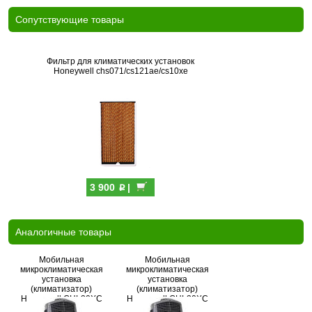
Cопутствующие товары
Фильтр для климатических установок
Honeywell chs071/cs121ae/cs10xe
p
3 900
|
Аналогичные товары
Мобильная
Мобильная
микроклиматическая
микроклиматическая
установка
установка
(климатизатор)
(климатизатор)
Honeywell CHL30XC
Honeywell CHL30XC