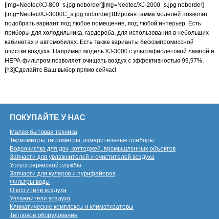
[img=Neotec/XJ-800_s.jpg noborder][img=Neotec/XJ-2000_s.jpg noborder]
[img=Neotec/XJ-3000C_s.jpg noborder] Широкая гамма моделей позволит
подобрать вариант под любое помещение, под любой интерьер. Есть
приборы для холодильника, гардероба, для использования в небольших
кабинетах и автомобилях. Есть также варианты бескомпромиссной
очистки воздуха. Например модель XJ-3000 с ультрафиолетовой лампой и
HEPA-фильтром позволяет очищать воздух с эффективностью 99,97%.
[h3]Сделайте Ваш выбор прямо сейчас!
ПОКУПАЙТЕ У НАС
Малая бытовая техника
Термометры, гигрометры, измерительные приборы
Водоочистка для дач, коттеджей, промышленных объектов
Запчасти для увлажнителей и очистителей воздуха
Услуги сервисной службы
Запчасти для кулеров и пурифайеров
Фильтры воды
Очистители воздуха
Увлажнители воздуха
Климатические комплексы и климатизаторы
Тепловое оборудование