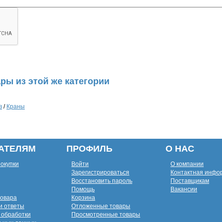
ры из этой же категории
в
/
Краны
АТЕЛЯМ
ПРОФИЛЬ
О НАС
покупки
Войти
О компании
Зарегистрироваться
Контактная инфо
Восстановить пароль
Поставщикам
Помощь
Вакансии
товара
Корзина
и ответы
Отложенные товары
 обработки
Просмотренные товары