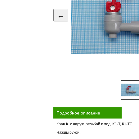
←
Подробное описание
Кран К. с наруж. резьбой к мод. K1-Т, К1-ТЕ.
Нажим рукой.