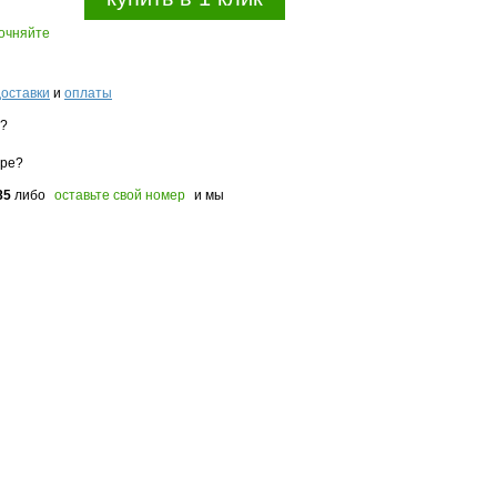
точняйте
доставки
и
оплаты
з?
оре?
85
либо
оставьте свой номер
и мы