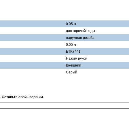
0.05 кг
для горячей воды
наружная резьба
0.05 кг
ETK7441
Нажим рукой
Внешний
Серый
. Оставьте свой - первым.