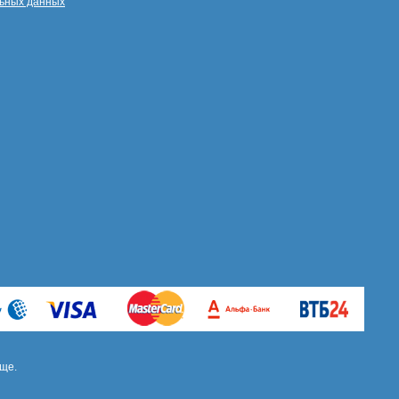
ьных данных
ще.