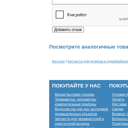
Посмотрите аналогичные това
Каталог
/
Запчасти для кулеров и пурифайеро
ПОКУПАЙТЕ У НАС
ПОКУП
Малая бытовая техника
Условия 
Термометры, гигрометры,
Оплата
измерительные приборы
Доставка
Водоочистка для дач, коттеджей,
Скидки
промышленных объектов
Возврат 
Запчасти для увлажнителей и
Вопросы 
очистителей воздуха
Политика