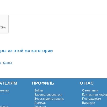
ры из этой же категории
в
/
Краны
АТЕЛЯМ
ПРОФИЛЬ
О НАС
покупки
Войти
О компании
Зарегистрироваться
Контактная инфо
Восстановить пароль
Поставщикам
Помощь
Вакансии
товара
Корзина