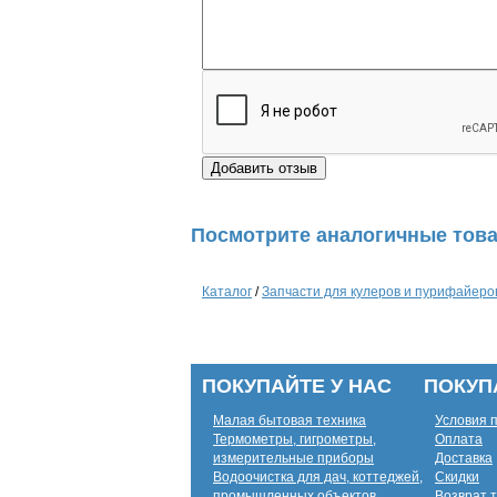
Посмотрите аналогичные това
Каталог
/
Запчасти для кулеров и пурифайеро
ПОКУПАЙТЕ У НАС
ПОКУП
Малая бытовая техника
Условия 
Термометры, гигрометры,
Оплата
измерительные приборы
Доставка
Водоочистка для дач, коттеджей,
Скидки
промышленных объектов
Возврат 