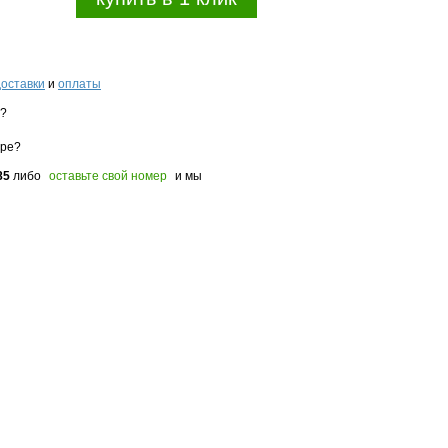
доставки
и
оплаты
з?
оре?
85
либо
оставьте свой номер
и мы