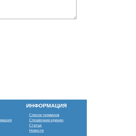
ИНФОРМАЦИЯ
Список терминов
рмация
Справочник единиц
Статьи
Новости