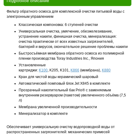
Подробное описание
Фильтр обратного осмоса для комплексной очистки питьевой воды с
электронным управлением
Классическая компоновка: 6 ступеней очистки
Универсальная очистка, умягчение, обезжелезивание,
устранение накипи, финишная очистка, минерализация:
очистка практически от всех известных загрязнителей,
бактерий и вирусов, окончательное решение проблемы накипи
Быстросъёмная мембрана обратного осмоса из полимерной
пленки производства Toray Industries Inc., Япония
Установленные
картриджи:
K100
, K205, K101,
K866
(мембрана),
K880
Кран для чистой воды керамический шаровый
Автоматический помповый блок Jet X845 в комплекте
Прозрачный накопительный бак Prio® с заменяемым
внутренним резервуаром (пакетом) увеличенного объёма (7,5
л)
Мембрана увеличенной производительности
Минерализатор в комплекте
Обеспечивает универсальную очистку водопроводной воды от
распространенных загрязнителей: механических примесей