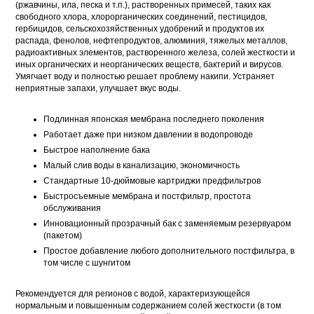
(ржавчины, ила, песка и т.п.), растворенных примесей, таких как
свободного хлора, хлорорганических соединений, пестицидов,
гербицидов, сельскохозяйственных удобрений и продуктов их
распада, фенолов, нефтепродуктов, алюминия, тяжелых металлов,
радиоактивных элементов, растворенного железа, солей жесткости и
иных органических и неорганических веществ, бактерий и вирусов.
Умягчает воду и полностью решает проблему накипи. Устраняет
неприятные запахи, улучшает вкус воды.
Подлинная японская мембрана последнего поколения
Работает даже при низком давлении в водопроводе
Быстрое наполнение бака
Малый слив воды в канализацию, экономичность
Стандартные 10-дюймовые картриджи предфильтров
Быстросъемные мембрана и постфильтр, простота
обслуживания
Инновационный прозрачный бак с заменяемым резервуаром
(пакетом)
Простое добавление любого дополнительного постфильтра, в
том числе с шунгитом
Рекомендуется для регионов с водой, характеризующейся
нормальным и повышенным содержанием солей жесткости (в том