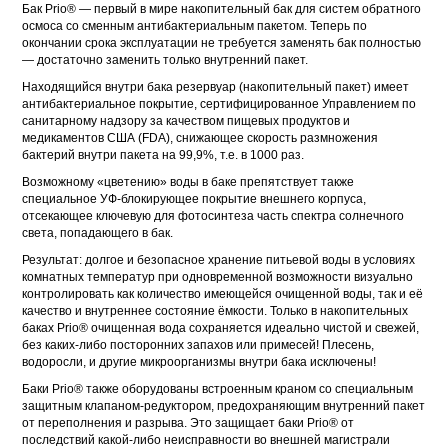
Бак Prio® — первый в мире накопительный бак для систем обратного
осмоса со сменным антибактериальным пакетом. Теперь по
окончании срока эксплуатации не требуется заменять бак полностью
— достаточно заменить только внутренний пакет.
Находящийся внутри бака резервуар (накопительный пакет) имеет
антибактериальное покрытие, сертифицированное Управлением по
санитарному надзору за качеством пищевых продуктов и
медикаментов США (FDA), снижающее скорость размножения
бактерий внутри пакета на 99,9%, т.е. в 1000 раз.
Возможному «цветению» воды в баке препятствует также
специальное УФ-блокирующее покрытие внешнего корпуса,
отсекающее ключевую для фотосинтеза часть спектра солнечного
света, попадающего в бак.
Результат: долгое и безопасное хранение питьевой воды в условиях
комнатных температур при одновременной возможности визуально
контролировать как количество имеющейся очищенной воды, так и её
качество и внутреннее состояние ёмкости. Только в накопительных
баках Prio® очищенная вода сохраняется идеально чистой и свежей,
без каких-либо посторонних запахов или примесей! Плесень,
водоросли, и другие микроорганизмы внутри бака исключены!
Баки Prio® также оборудованы встроенным краном со специальным
защитным клапаном-редуктором, предохраняющим внутренний пакет
от переполнения и разрыва. Это защищает баки Prio® от
последствий какой-либо неисправности во внешней магистрали