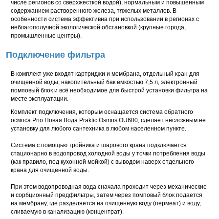
числе регионов со сверхжесткой водой), нормальным и повышенным
содержанием растворенного железа, тяжелых металлов. В
особенности система эффективна при использовании в регионах с
неблагополучной экологической обстановкой (крупные города,
промышленные центры).
Подключение фильтра
В комплект уже входят картриджи и мембрана, отдельный кран для
очищенной воды, накопительный бак ёмкостью 7,5 л, электронный
помповый блок и всё необходимое для быстрой установки фильтра на
месте эксплуатации.
Комплект подключения, которым оснащается система обратного
осмоса Prio Новая Вода Praktic Osmos OU600, сделает несложным её
установку для любого сантехника в любом населенном пункте.
Система с помощью тройника и шарового крана подключается
стационарно в водопровод холодной воды у точки потребления воды
(как правило, под кухонной мойкой) с выводом наверх отдельного
крана для очищенной воды.
При этом водопроводная вода сначала проходит через механические
и сорбционный предфильтры, затем через помповый блок подается
на мембрану, где разделяется на очищенную воду (пермеат) и воду,
сливаемую в канализацию (концентрат).