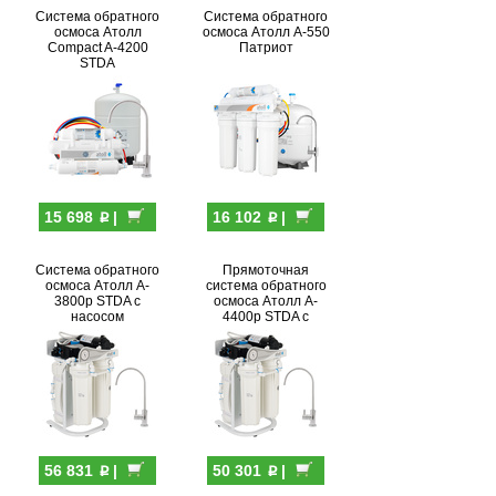
Система обратного
Система обратного
осмоса Атолл
осмоса Атолл A-550
Compact A-4200
Патриот
STDA
p
p
15 698
|
16 102
|
Система обратного
Прямоточная
осмоса Атолл A-
система обратного
3800p STDA с
осмоса Атолл A-
насосом
4400p STDA с
насосом
p
p
56 831
|
50 301
|