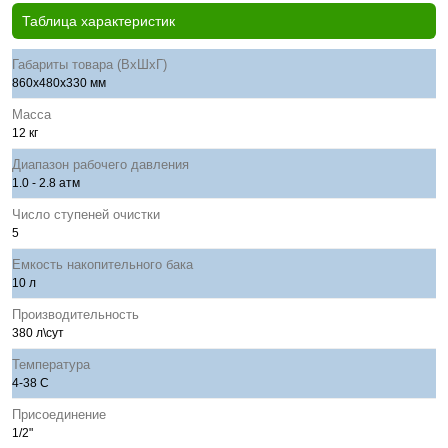
Таблица характеристик
Габариты товара (ВхШхГ)
860х480х330 мм
Масса
12 кг
Диапазон рабочего давления
1.0 - 2.8 атм
Число ступеней очистки
5
Емкость накопительного бака
10 л
Производительность
380 л\сут
Температура
4-38 С
Присоединение
1/2"