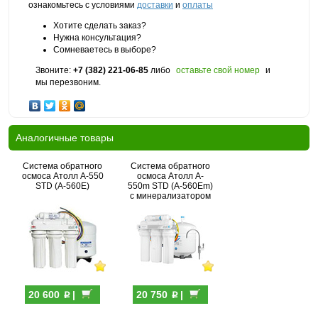
ознакомьтесь с условиями
доставки
и
оплаты
Хотите сделать заказ?
Нужна консультация?
Сомневаетесь в выборе?
Звоните:
+7 (382) 221-06-85
либо
оставьте свой номер
и
мы перезвоним.
Аналогичные товары
Система обратного
Система обратного
осмоса Атолл A-550
осмоса Атолл A-
STD (A-560E)
550m STD (A-560Em)
с минерализатором
p
p
20 600
|
20 750
|