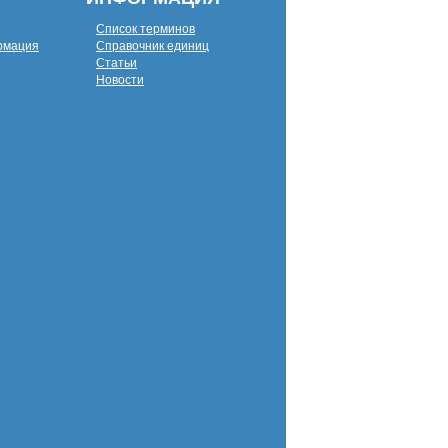
Список терминов
рмация
Справочник единиц
Статьи
Новости