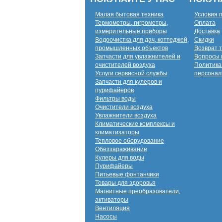
Малая бытовая техника
Условия 
Термометры, гигрометры,
Оплата
измерительные приборы
Доставка
Водоочистка для дач, коттеджей,
Скидки
промышленных объектов
Возврат 
Запчасти для увлажнителей и
Вопросы 
очистителей воздуха
Политика
Услуги сервисной службы
персонал
Запчасти для кулеров и
пурифайеров
Фильтры воды
Очистители воздуха
Увлажнители воздуха
Климатические комплексы и
климатизаторы
Тепловое оборудование
Обеззараживание
Кулеры для воды
Пурифайеры
Питьевые фонтанчики
Товары для здоровья
Магнитные преобразователи,
активаторы
Вентиляция
Насосы