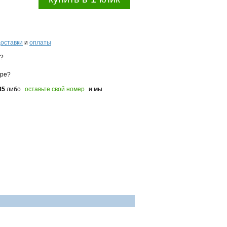
доставки
и
оплаты
з?
оре?
85
либо
оставьте свой номер
и мы