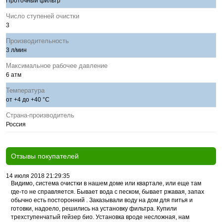
Проточный фильтр
Число ступеней очистки
3
Производительность
3 л/мин
Максимальное рабочее давление
6 атм
Температура
от +4 до +40 °С
Страна-производитель
Россия
Отзывы покупателей
14 июля 2018 21:29:35
Видимо, система очистки в нашем доме или квартале, или еще там
где-то не справляется. Бывает вода с песком, бывает ржавая, запах
обычно есть посторонний . Заказывали воду на дом для питья и
готовки, надоело, решились на установку фильтра. Купили
трехступенчатый гейзер био. Установка вроде несложная, нам