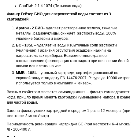
СанПиН 2.1.4.1074 (Питьевая вода)
Фильтр Гейзер БИО для сверхжесткой воды состоит из 3
картриджей:
Арагон - 2 БИО
– удаляет растворенное железо, тяжелые
металлы, радионуклиды, снижает жесткость воды. 100%
удаление бактерий и вирусов.
БС - 10SL
– удаляет из воды избыточные соли жесткости
(умягчение). Гарантия отсутствия осадков и накипи на
нагревательных приборах. Возможно многократное
восстановление (регенерация картриджа) при появлении белой
накипи или пленки на чае.
ММВ - 10SL
– угольный картридж, сертифицированный по
европейскому стандарту EN 14476:2007. Ресурс до 10000 литров.
Используется только в компании «Гейзер».
Важным свойством является самоиндикация – фильтр сам подскажет,
когда пришло время менять картриджи (уменьшение напора в кране
для чистой воды).
Замена фильтрующих картриджей в среднем 1 раз в 12 месяцев (при
жесткости 3 мг-экв/литр).
Периодичность регенерации картриджа БС (при жесткости 6–4 мг-экв/
л) - 200-400 л.