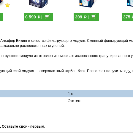
p
p
6 590
|
399
|
375
м Аквафор Викинг в качестве фильтрующего модуля. Сменный фильтрующий м
 коаксиально расположенных ступеней.
ьтрующего модуля изготовлен из смеси активированного гранулированного у
ующий слой модуля — сверхплотный карбон-блок. Позволяет получить воду, 
1 кг
Экотека
. Оставьте свой - первым.