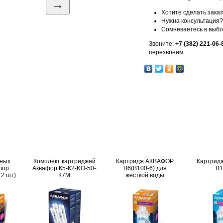
→
Хотите сделать зака
Нужна консультация?
Сомневаетесь в выб
Звоните:
+7 (382) 221-06-
перезвоним.
нных
Комплект картриджей
Картридж АКВАФОР
Картрид
фор
Аквафор К5-К2-KO-50-
B6(В100-6) для
В1
 2 шт)
К7М
жесткой воды