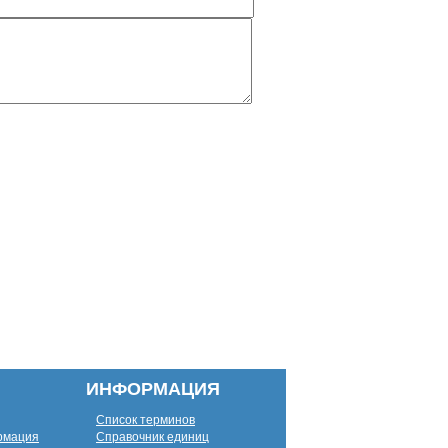
ИНФОРМАЦИЯ
Список терминов
рмация
Справочник единиц