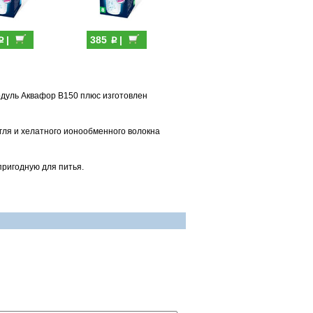
p
p
|
385
|
одуль Аквафор В150 плюс изготовлен
гля и хелатного ионообменного волокна
пригодную для питья.