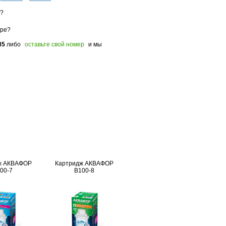
з?
оре?
85
либо
оставьте свой номер
и мы
ж АКВАФОР
Картридж АКВАФОР
00-7
В100-8