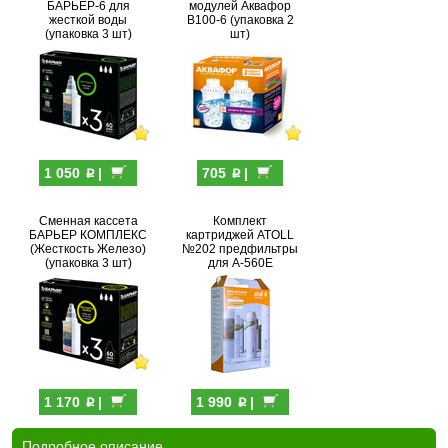
БАРЬЕР-6 для
модулей Аквафор
жесткой воды
В100-6 (упаковка 2
(упаковка 3 шт)
шт)
p
p
1 050
|
705
|
Сменная кассета
Комплект
БАРЬЕР КОМПЛЕКС
картриджей ATOLL
(Жесткость Железо)
№202 предфильтры
(упаковка 3 шт)
для А-560Е
p
p
1 170
|
1 990
|
Подробное описание