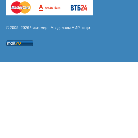
© 2005–2026 Чистомир - Мы делаем МИР чище.