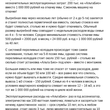
незначительных эксплуатационных затрат: 200 тыс. на «АльтаБио»
вместо 1 000 000 рублей на откачку ямы. Сэкономь машину на
откачке!
Выгребная яма через несколько лет (обычно от 2-х до 5-ти) заилится
и станет полностью герметичной как емкость: сколько стоков в нее
будет сливаться, столько же и нужно будет откачивать. Обычный
размер выгребной ямы совпадает с недельным расходом воды семьи
из 4-х - 5-ти человек. Средне-минимальная стоимость откачки ямы
500 рублей = 2000 руб. в месяц = 24 000 руб. в год = 1 000 000 рублей
за 40 лет.
С системой переливных колодцев происходит тоже самое
заиливание, только лет на 5-8 позже ямы, однако система
переливных колодцев стоит около 150 тыс. рублей – столько же
сколько стоит установка «Альта Био» под ключ – вместе с монтажем.
Большая емкость или яма тоже не спасет от таких расходов, даже
если ее объем будет 50 или 100 м3 – все равно все что слилось,
нужно будет выкачать и вывезти. Средне-минимальная стоимость
вывоза 1 м3 стоков – 150 рублей. Семья из 4-х человек в месяц в
условиях квартирного комфорта сливает не менее 12 – 16 м3, а это
тот же 1 000 000 рублей на откачку в цикле всей жизни.
Эксплуатационные расходы на «АльтаБио»: раз в год ассенизатор,
электричество как 100-ваттная лампочка; ломаться и засоряться там
нечему, единственное: насос – срок службы 10 лет, есть в любом
магазине, стоит около 3 тыс, легко меняется самостоятельно за 10