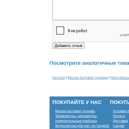
Посмотрите аналогичные това
Каталог
/
Малая бытовая техника
/
Ланч-бокс
ПОКУПАЙТЕ У НАС
ПОКУП
Малая бытовая техника
Условия 
Термометры, гигрометры,
Оплата
измерительные приборы
Доставка
Водоочистка для дач, коттеджей,
Скидки