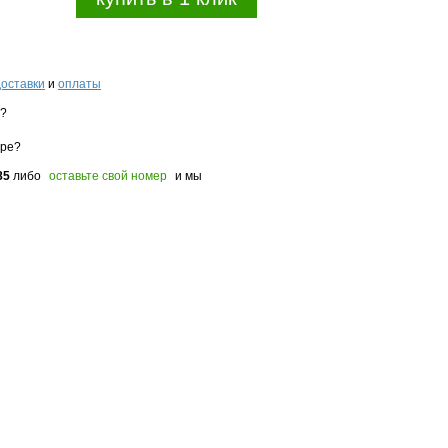
доставки
и
оплаты
з?
оре?
85
либо
оставьте свой номер
и мы