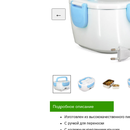
←
Подробное описание
Изготовлен из высококачественного п
С ручкой для переноски
С надежным креплением крышки