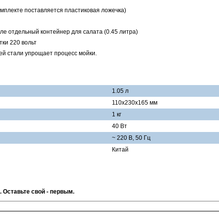
омплекте поставляется пластиковая ложечка)
сле отдельный контейнер для салата (0.45 литра)
тки 220 вольт
 стали упрощает процесс мойки.
1.05 л
110х230x165 мм
1 кг
40 Вт
~ 220 В, 50 Гц
Китай
. Оставьте свой - первым.