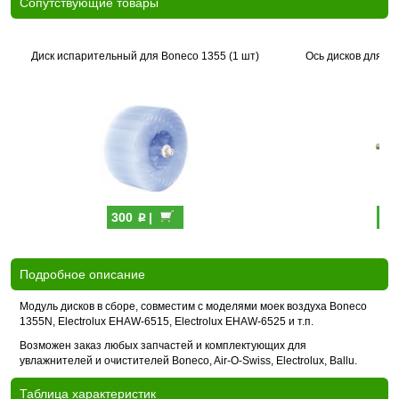
Cопутствующие товары
Диск испарительный для Boneco 1355 (1 шт)
Ось дисков для мо
p
300
|
89
Подробное описание
Модуль дисков в сборе, совместим с моделями моек воздуха Boneco
1355N, Electrolux EHAW-6515, Electrolux EHAW-6525 и т.п.
Возможен заказ любых запчастей и комплектующих для
увлажнителей и очистителей Boneco, Air-O-Swiss, Electrolux, Ballu.
Таблица характеристик