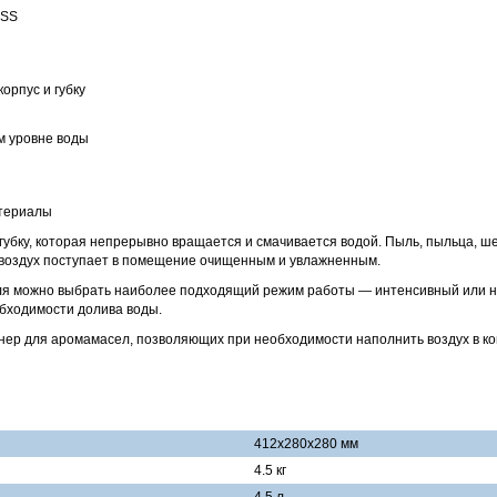
ISS
орпус и губку
м уровне воды
атериалы
-губку, которая непрерывно вращается и смачивается водой. Пыль, пыльца,
, воздух поступает в помещение очищенным и увлажненным.
я можно выбрать наиболее подходящий режим работы — интенсивный или ноч
обходимости долива воды.
йнер для аромамасел, позволяющих при необходимости наполнить воздух в 
412x280x280 мм
4.5 кг