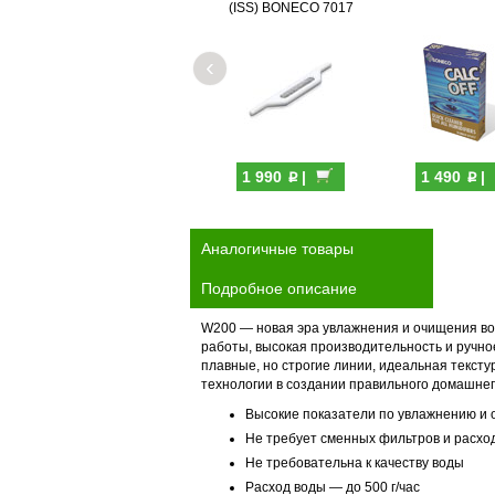
(ISS) BONECO 7017
‹
p
p
1 990
|
1 490
|
Аналогичные товары
Подробное описание
W200 — новая эра увлажнения и очищения воз
работы, высокая производительность и ручно
плавные, но строгие линии, идеальная текст
технологии в создании правильного домашнег
Высокие показатели по увлажнению и 
Не требует сменных фильтров и расх
Не требовательна к качеству воды
Расход воды — до 500 г/час