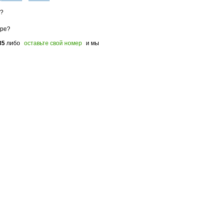
з?
оре?
85
либо
оставьте свой номер
и мы