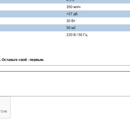
4.5 л
350 мл/ч
<27 дБ
30 Вт
50 м2
220 В / 50 Гц
. Оставьте свой - первым.