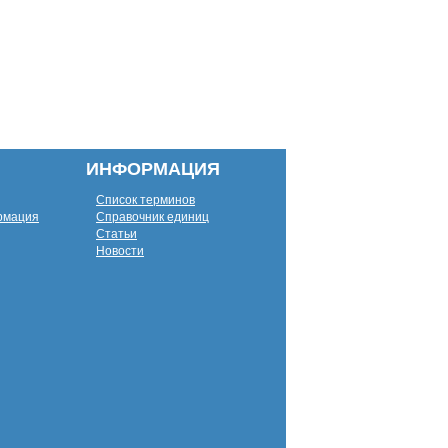
ИНФОРМАЦИЯ
Список терминов
рмация
Справочник единиц
Статьи
Новости