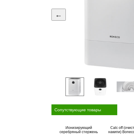
←
Cопутствующие товары
Ионизирующий
Calc off (очис
серебряный стержень
накипи) Bonec