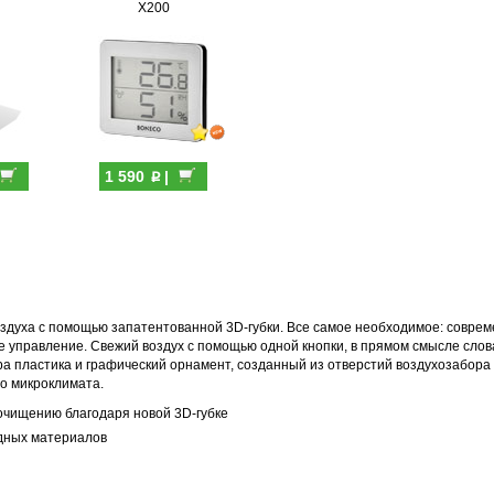
X200
p
1 590
|
духа с помощью запатентованной 3D-губки. Все самое необходимое: совреме
е управление. Свежий воздух с помощью одной кнопки, в прямом смысле слов
ура пластика и графический орнамент, созданный из отверстий воздухозабор
о микроклимата.
очищению благодаря новой 3D-губке
одных материалов