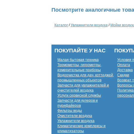
Посмотрите аналогичные това
Каталог
/
Увлажнители воздуха
/
Мойки воздух
ПОКУПАЙТЕ У НАС
ПОКУП
Малая бытовая техника
Условия 
Термометры, гигрометры,
Оплата
измерительные приборы
Доставка
Водоочистка для дач, коттеджей,
Скидки
промышленных объектов
Возврат 
Запчасти для увлажнителей и
Вопросы 
очистителей воздуха
Политика
Услуги сервисной службы
персонал
Запчасти для кулеров и
пурифайеров
Фильтры воды
Очистители воздуха
Увлажнители воздуха
Климатические комплексы и
климатизаторы