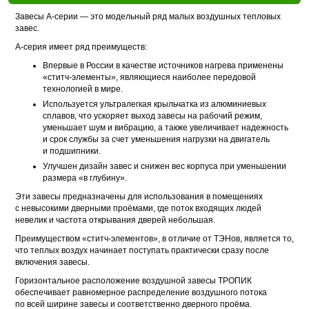
Завесы А-серии — это модельный ряд малых воздушных тепловых
завес.
А-серия имеет ряд преимуществ:
Впервые в России в качестве источников нагрева применены
«ститч-элементы», являющиеся наиболее передовой
технологией в мире.
Используется ультралегкая крыльчатка из алюминиевых
сплавов, что ускоряет выход завесы на рабочий режим,
уменьшает шум и вибрацию, а также увеличивает надежность
и срок службы за счет уменьшения нагрузки на двигатель
и подшипники.
Улучшен дизайн завес и снижен вес корпуса при уменьшении
размера «в глубину».
Эти завесы предназначены для использования в помещениях
с невысокими дверными проёмами, где поток входящих людей
невелик и частота открывания дверей небольшая.
Преимуществом «ститч-элементов», в отличие от ТЭНов, является то,
что теплых воздух начинает поступать практически сразу после
включения завесы.
Горизонтальное расположение воздушной завесы ТРОПИК
обеспечивает равномерное распределение воздушного потока
по всей ширине завесы и соответственно дверного проёма.