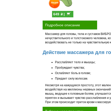
p
649
|
Подробное описание
Массажер для головы, тела и суставов ВИБРО
нечуствительного и толстокожего человека,
воздействовать не только на чувствительную ко
Действие массажера для г
Расслабляет тело и мышцы;
Пробуждает чувства;
Ослабляет боль в голове;
Придает силу волосам.
Несмотря на кажущуюся простоту, этот мален
воздействуя на миллионы нервных окончаний.
мышц, ведущее к головным болям, улучшается
приятен и вызывает чувство расслабления и у
При этом происходит приток крови к массиру