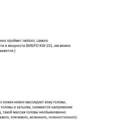
анно проймет любого, самого
ости и мощности ВИБРО KW-101, им можно
кажется:)
х ножек нежно массируют кожу головы,
 головы и затылка, снимается напряжение
ц, такой массаж головы необыкновенно
вого, плечевого, коленного, голеностопного).