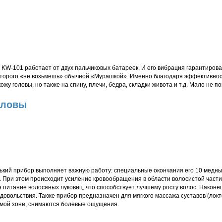
 KW-101 работает от двух пальчиковых батареек. И его вибрация гарантиров
 которого «не возьмешь» обычной «Мурашкой». Именно благодаря эффективн
жу головы, но также на спину, плечи, бедра, складки живота и т.д. Мало не по
оловы
ький прибор выполняет важную работу: специальные окончания его 10 медны
 При этом происходит усиление кровообращения в области волосистой части
 питание волосяных луковиц, что способствует лучшему росту волос. Наконе
довольствия. Также прибор предназначен для мягкого массажа суставов (локте
емой зоне, снимаются болевые ощущения.