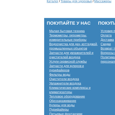
Каталог
/
Товары для здоровья
/
Массажеры
ПОКУПАЙТЕ У НАС
ПОКУП
Малая бытовая техника
Условия 
Термометры, гигрометры,
Оплата
измерительные приборы
Доставка
Водоочистка для дач, коттеджей,
Скидки
промышленных объектов
Возврат 
Запчасти для увлажнителей и
Вопросы 
очистителей воздуха
Политика
Услуги сервисной службы
персонал
Запчасти для кулеров и
пурифайеров
Фильтры воды
Очистители воздуха
Увлажнители воздуха
Климатические комплексы и
климатизаторы
Тепловое оборудование
Обеззараживание
Кулеры для воды
Пурифайеры
Питьевые фонтанчики