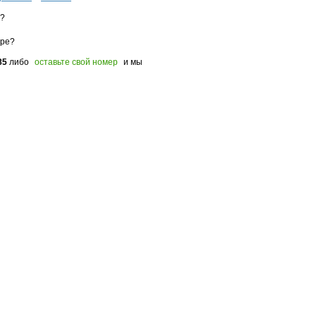
з?
оре?
85
либо
оставьте свой номер
и мы