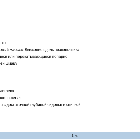
соты
овый массаж. Движение вдоль позвоночника
иеся или перекатывающиеся попарно
шеи шиацу
а
догрева
ого выкл-ля
я с достаточной глубиной сиденья и спинкой
1 кг.