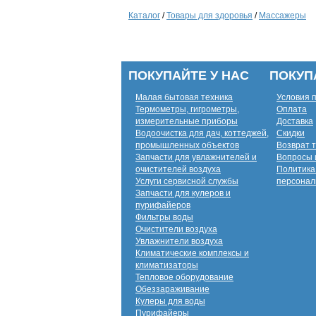
Каталог
/
Товары для здоровья
/
Массажеры
ПОКУПАЙТЕ У НАС
ПОКУП
Малая бытовая техника
Условия 
Термометры, гигрометры,
Оплата
измерительные приборы
Доставка
Водоочистка для дач, коттеджей,
Скидки
промышленных объектов
Возврат 
Запчасти для увлажнителей и
Вопросы 
очистителей воздуха
Политика
Услуги сервисной службы
персонал
Запчасти для кулеров и
пурифайеров
Фильтры воды
Очистители воздуха
Увлажнители воздуха
Климатические комплексы и
климатизаторы
Тепловое оборудование
Обеззараживание
Кулеры для воды
Пурифайеры