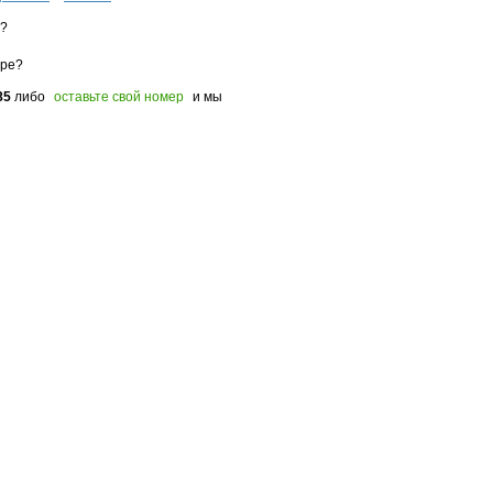
з?
оре?
85
либо
оставьте свой номер
и мы