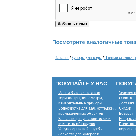
Посмотрите аналогичные това
Каталог
/
Кулеры для воды
/
Чайные столики (
ПОКУПАЙТЕ У НАС
ПОКУП
Малая бытовая техника
Условия 
Термометры, гигрометры,
Оплата
измерительные приборы
Доставка
Водоочистка для дач, коттеджей,
Скидки
промышленных объектов
Возврат 
Запчасти для увлажнителей и
Вопросы 
очистителей воздуха
Политика
Услуги сервисной службы
персонал
Запчасти для кулеров и