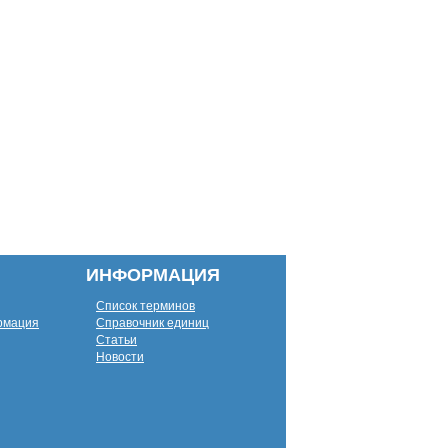
ИНФОРМАЦИЯ
Список терминов
рмация
Справочник единиц
Статьи
Новости