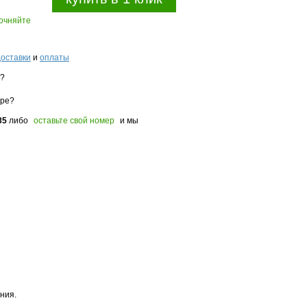
точняйте
доставки
и
оплаты
з?
оре?
85
либо
оставьте свой номер
и мы
ния.