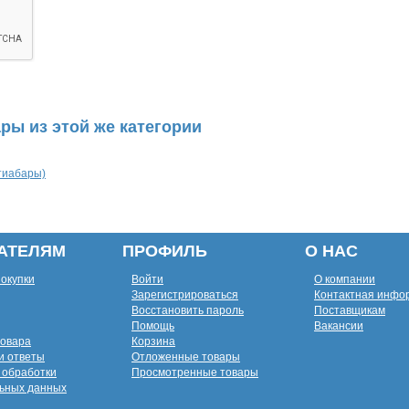
ры из этой же категории
тиабары)
АТЕЛЯМ
ПРОФИЛЬ
О НАС
покупки
Войти
О компании
Зарегистрироваться
Контактная инфо
Восстановить пароль
Поставщикам
Помощь
Вакансии
товара
Корзина
и ответы
Отложенные товары
 обработки
Просмотренные товары
ьных данных