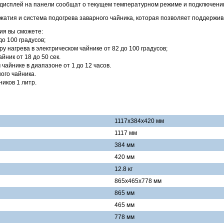
дисплей на панели сообщат о текущем температурном режиме и подключении
жатия и система подогрева заварного чайника, которая позволяет поддержива
ия вы сможете:
до 100 градусов;
у нагрева в электрическом чайнике от 82 до 100 градусов;
йник от 18 до 50 сек.
чайнике в диапазоне от 1 до 12 часов.
ого чайника.
иков 1 литр.
1117x384x420 мм
1117 мм
384 мм
420 мм
12.8 кг
865x465х778 мм
865 мм
465 мм
778 мм