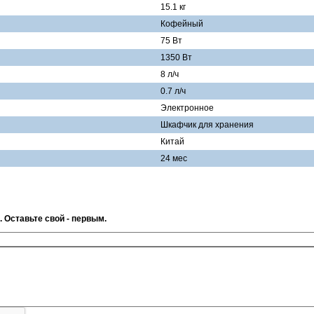
15.1 кг
Кофейный
75 Вт
1350 Вт
8 л/ч
0.7 л/ч
Электронное
Шкафчик для хранения
Китай
24 мес
. Оставьте свой - первым.