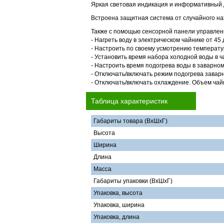
Яркая световая индикация и информативный 
Встроена защитная система от случайного на
Также с помощью сенсорной панели управлен
- Нагреть воду в электрическом чайнике от 45 
- Настроить по своему усмотрению температур
- Установить время набора холодной воды в ча
- Настроить время подогрева воды в заварном 
- Отключать/включать режим подогрева заварн
- Отключать/включать охлаждение. Объем чайн
Таблица характеристик
Габариты товара (ВхШхГ)
Высота
Ширина
Длина
Масса
Габариты упаковки (ВхШхГ)
Упаковка, высота
Упаковка, ширина
Упаковка, длина