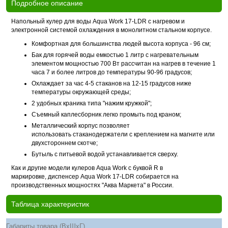
Подробное описание
Напольный кулер для воды Aqua Work 17-LDR с нагревом и
электронной системой охлаждения в монолитном стальном корпусе.
Комфортная для большинства людей высота корпуса - 96 см;
Бак для горячей воды емкостью 1 литр с нагревательным
элементом мощностью 700 Вт рассчитан на нагрев в течение 1
часа 7 и более литров до температуры 90-96 градусов;
Охлаждает за час 4-5 стаканов на 12-15 градусов ниже
температуры окружающей среды;
2 удобных краника типа "нажим кружкой";
Съемный каплесборник легко промыть под краном;
Металлический корпус позволяет
использовать стаканодержатели с креплением на магните или
двухстороннем скотче;
Бутыль с питьевой водой устанавливается сверху.
Как и другие модели кулеров Aqua Work с буквой R в
маркировке, диспенсер Aqua Work 17-LDR собирается на
производственных мощностях "Аква Маркета" в России.
Таблица характеристик
Габариты товара (ВхШхГ)