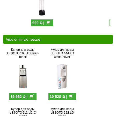
p
690
|
69
Аналогичные товары
Кулер для воды
Кулер для воды
LESOTO 16 L/E silver-
LESOTO 444 LD
black
white-silver
p
p
15 952
|
10 528
|
Кулер для воды
Кулер для воды
LESOTO 111 LD-C
LESOTO 222 LD