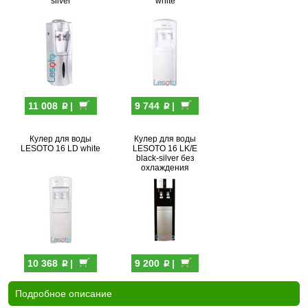
silver
white
p
p
11 008
|
9 744
|
Кулер для воды
Кулер для воды
LESOTO 16 LD white
LESOTO 16 LK/E
black-silver без
охлаждения
p
p
10 368
|
9 200
|
Подробное описание