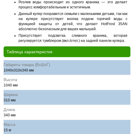
Розлив воды происходит из одного краника — это делает
процесс комфортабельным и эстетичным.
Данный кулер понравится семьям с маленькими детьми, так как
на кулере присутствует кнопка подачи горячей воды с
функцией защиты от детей, что делает HotFrost 35AN
абсолютно безопасным для ваших малышей.
Присутствует подсветка сливного краника, которая
регулируется тумблером (вкл./откл.) на задней панели кулера.
Таблица характеристик
Габариты товара (ВхШхГ)
1040x310x340 мм
Высота
1040 мм
Ширина
310 мм
Длина
340 мм
Масса
15 кг