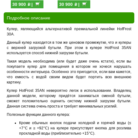
p
p
30 900
|
30 900
|
Подробное описание
Кулер, являющийся альтернативой премиальной линейки HofFrost
30A.
Данный кулер находится в том же ценовом промежутке, что и кулеры
с верхней загрузкой бутыли. При этом в кулере HotFrost 35AN
используется способ нижней загрузки бутыли.
Такая модель необходима (или будет даже очень кстати), если вы
покупаете кулер для помещения в котором не хочеся нарушать
особенности интерьера. Особенно это пригодится, если вам кажется,
что емкость с водой своим видом будет портить всю внешнюю
картину.
Кулер HotFrost 35AN невероятно легок в использовании. Владелец
данной модели, которому придётся заниматься сменой бутыли,
сможет положительно оценить систему нижней загрузки бутыли.
Данная система очень проста и требует минимальных усилий.
Полезные функции данного кулера:
Кроме обычных кнопок подачи холодной и горячей воды (≤
+7°C и ≥ +92°C) на кулере присутствует кнопка для розлива
прохладной воды (приблизительно +15°C).