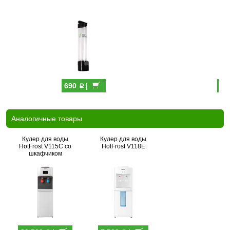
p
690
|
69
Аналогичные товары
Кулер для воды
Кулер для воды
HotFrost V115C со
HotFrost V118E
шкафчиком