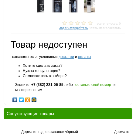
- всего голосов: 0
Зарегистрируйтесь
, чтобы проголосовать
Товар недоступен
ознакомьтесь с условиями
доставки
и
оплаты
Хотите сделать заказ?
Нужна консультация?
Сомневаетесь в выборе?
Звоните:
+7 (382) 221-06-85
либо
оставьте свой номер
и
мы перезвоним.
Cопутствующие товары
Держатель для стаканов чёрный
Держатель д