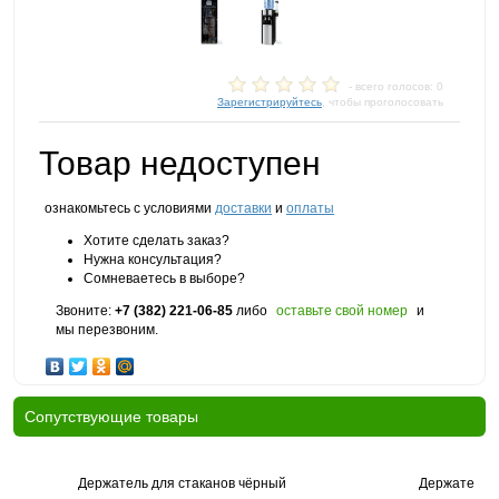
- всего голосов: 0
Зарегистрируйтесь
, чтобы проголосовать
Товар недоступен
ознакомьтесь с условиями
доставки
и
оплаты
Хотите сделать заказ?
Нужна консультация?
Сомневаетесь в выборе?
Звоните:
+7 (382) 221-06-85
либо
оставьте свой номер
и
мы перезвоним.
Cопутствующие товары
Держатель для стаканов чёрный
Держатель д