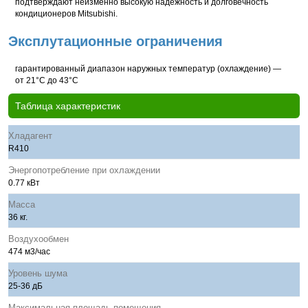
подтверждают неизменно высокую надежность и долговечность
кондиционеров Mitsubishi.
Эксплутационные ограничения
гарантированный диапазон наружных температур (охлаждение) —
от 21°С до 43°С
Таблица характеристик
Хладагент
R410
Энергопотребление при охлаждении
0.77 кВт
Масса
36 кг.
Воздухообмен
474 м3/час
Уровень шума
25-36 дБ
Максимальная площадь помещения