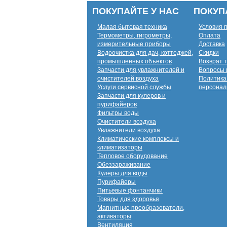
ПОКУПАЙТЕ У НАС
ПОКУП
Малая бытовая техника
Условия 
Термометры, гигрометры,
Оплата
измерительные приборы
Доставка
Водоочистка для дач, коттеджей,
Скидки
промышленных объектов
Возврат 
Запчасти для увлажнителей и
Вопросы 
очистителей воздуха
Политика
Услуги сервисной службы
персонал
Запчасти для кулеров и
пурифайеров
Фильтры воды
Очистители воздуха
Увлажнители воздуха
Климатические комплексы и
климатизаторы
Тепловое оборудование
Обеззараживание
Кулеры для воды
Пурифайеры
Питьевые фонтанчики
Товары для здоровья
Магнитные преобразователи,
активаторы
Вентиляция