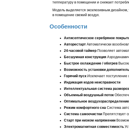
теппературу в помещении и снижает потребл
Модель выделяется эксклюзивным дизайном, у
в помещение свежий воздух.
Особенности
Антисептическое серебряное покрыт
Авторестарт
Автоматически возобновл
24-часовой таймер
Позволяет автомат
Бесшумная конструкция
Аэродинамиче
Быстрое охлаждение / обогрев
Высока
Возможность установки дополнител
Горячий пуск
Исключает поступление х
Индикация кодов неисправности
Интеллектуальная система размороз
Объемный воздушный поток
Обеспечи
Оптимальное воздухораспределение
Режим комфортного сна
Система авто
Система самоочистки
Препятствует с
Старт при низком напряжении
Возмож
Электромагнитная совместимость
Ус