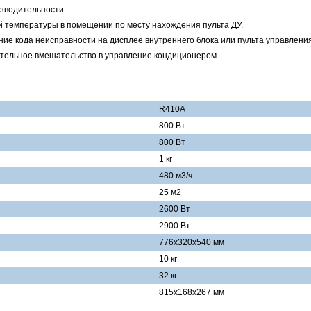
зводительности.
 температуры в помещении по месту нахождения пульта ДУ.
ие кода неисправности на дисплее внутреннего блока или пульта управления
тельное вмешательство в управление кондиционером.
R410А
800 Вт
800 Вт
1 кг
480 м3/ч
25 м2
2600 Вт
2900 Вт
776х320х540 мм
10 кг
32 кг
815х168х267 мм