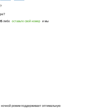
з?
оре?
85
либо
оставьте свой номер
и мы
ый ночной режим поддерживает оптимальную