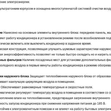
ение электроэнергии.
льтратонким корпусом и оснащена многоступенчатой системой очистки воздух
ие
Нанесено на основные элементы внутреннего блока: переднюю панель, жа
яет работу кондиционера в установленном режиме после возобновления под
ически включить или выключить кондиционер в заданное время.
ская конструкция, позволяющая улучшить шумовые характеристики наружног
я энергоэффективность позволяет не только быстро охладить но и нагреть
ьных фильтров
Наличие посадочных мест для установки дополнительных фил
олодного воздуха в первые минуты работы кондиционера в режиме обогрева
ки наружного блока
Защищает теплообменник наружного блока от образова
вает наилучшую циркуляцию воздуха в помещении.
Обеспечивает равномерные температурные и скоростные поля.
матически регулирует температуру воздуха в помещении в соответствии со 
коплению влаги на теплообменнике, предотвращая загрязнение внутреннего 
ность запуска кондиционера при снижении напряжения питания до 185 В.
тойчив к электромагнитным помехам и не влияет на работу бытовых электрич