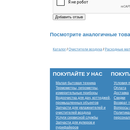
Посмотрите аналогичные това
Каталог
/
Очистители воздуха
/
Расходные ма
ПОКУПАЙТЕ У НАС
ПОКУП
Малая бытовая техника
Условия 
Термометры, гигрометры,
Оплата
измерительные приборы
Доставка
Водоочистка для дач, коттеджей,
Скидки
промышленных объектов
Возврат 
Запчасти для увлажнителей и
Вопросы 
очистителей воздуха
Политика
Услуги сервисной службы
персонал
Запчасти для кулеров и
пурифайеров