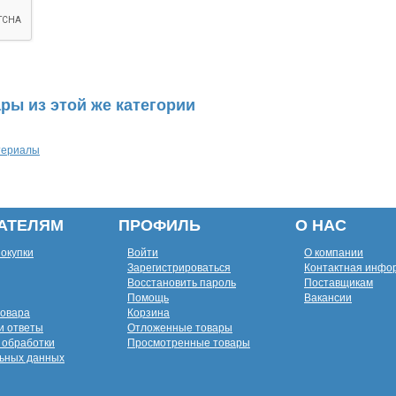
ры из этой же категории
териалы
АТЕЛЯМ
ПРОФИЛЬ
О НАС
покупки
Войти
О компании
Зарегистрироваться
Контактная инфо
Восстановить пароль
Поставщикам
Помощь
Вакансии
товара
Корзина
и ответы
Отложенные товары
 обработки
Просмотренные товары
ьных данных