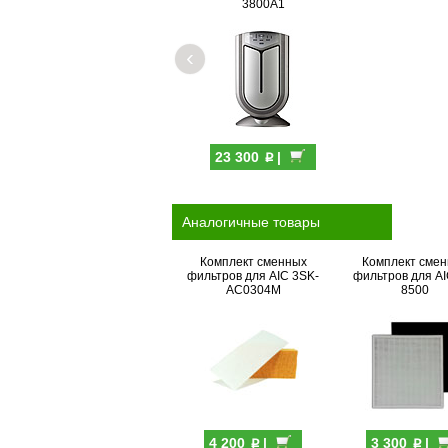
3800A1
‹
p
23 300
|
Аналогичные товары
Комплект сменных
Комплект сме
фильтров для AIC 3SK-
фильтров для AI
AC0304M
8500
p
p
4 200
|
3 300
|