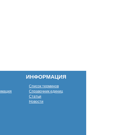
ИНФОРМАЦИЯ
Список терминов
рмация
Справочник единиц
Статьи
Новости