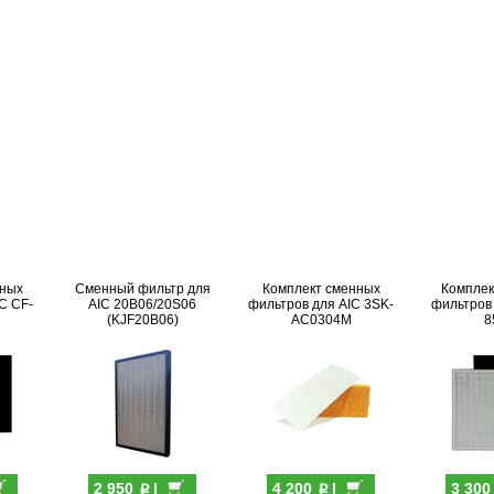
нных
Сменный фильтр для
Комплект сменных
Комплек
C CF-
AIC 20B06/20S06
фильтров для AIC 3SK-
фильтров 
(KJF20B06)
AC0304M
8
p
p
2 950
|
4 200
|
3 30