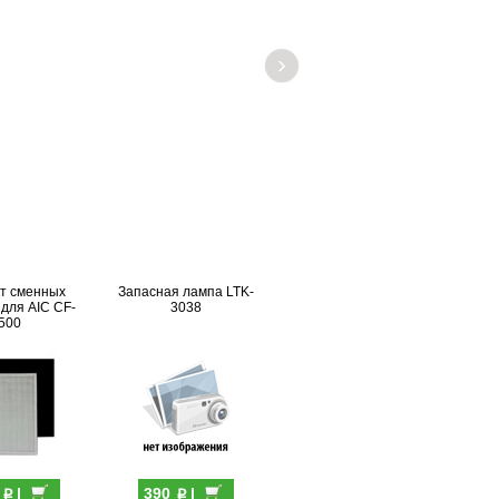
›
т сменных
Запасная лампа LTK-
для AIC CF-
3038
500
p
p
0
|
390
|