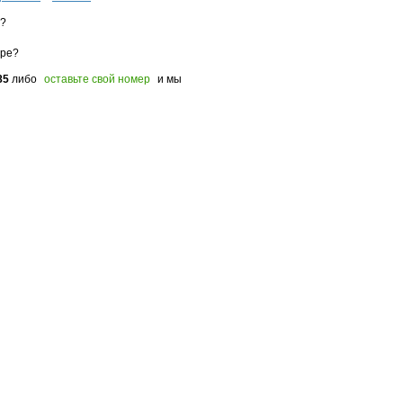
з?
оре?
85
либо
оставьте свой номер
и мы