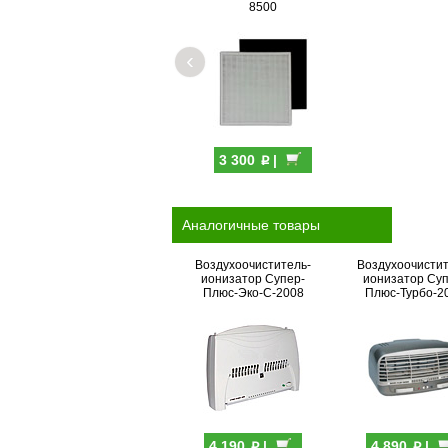
8500
‹
p
3 300
|
Аналогичные товары
Воздухоочиститель-
Воздухоочистит
ионизатор Супер-
ионизатор Суп
Плюс-Эко-С-2008
Плюс-Турбо-2
p
p
4 190
|
4 890
|