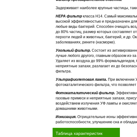
Задерживает наиболее крупные частицы, таки
НЕРА фильтр
класса H14. Самый максимальн
высокой эффективностью и предназначен для
любые виды бактерий. Способен очищать возд
до 80% частиц, размер которых составляет от
перхоти людей и животных, бактерий, и др. 
заболеваниях, рините (насморке).
Угольный фильтр.
Состоит из активированно
лучше любого другого, главным образом из-за
Удаляет из воздуха до 99% формальдегидов, б
неприятные запахи, разлагает их до безопасн
фильтра.
Ультрафиолетовая лампа.
При включении У
фотокаталитического фильтра, что позволяет
Фотокаталитический фильтр.
Эффективно 
газовые примеси и неприятные запахи, прису
воздействием излучения УФ лампы и окисляет
домашними животными.
Ионизация.
Отрицательные ионы эффективно 
работоспособности, улучшению сна и облада
Таблица характеристик