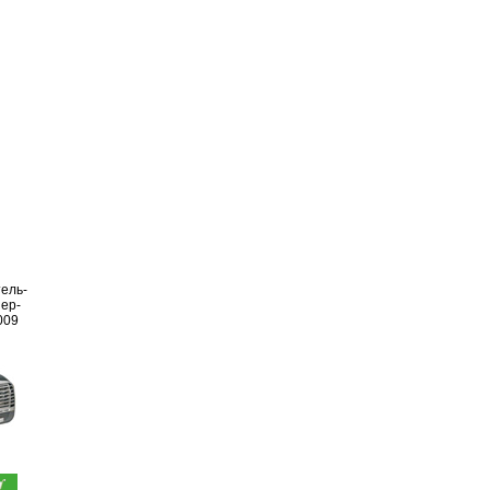
ель-
ер-
009