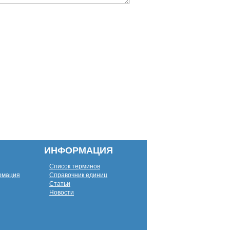
ИНФОРМАЦИЯ
Список терминов
рмация
Справочник единиц
Статьи
Новости