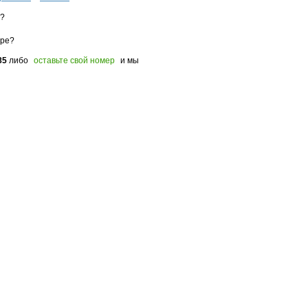
з?
оре?
85
либо
оставьте свой номер
и мы