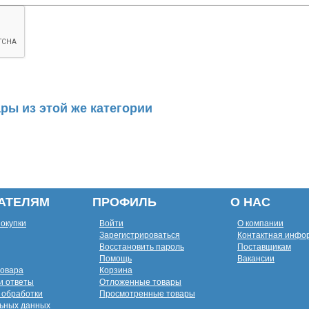
ры из этой же категории
АТЕЛЯМ
ПРОФИЛЬ
О НАС
покупки
Войти
О компании
Зарегистрироваться
Контактная инфо
Восстановить пароль
Поставщикам
Помощь
Вакансии
товара
Корзина
и ответы
Отложенные товары
 обработки
Просмотренные товары
ьных данных