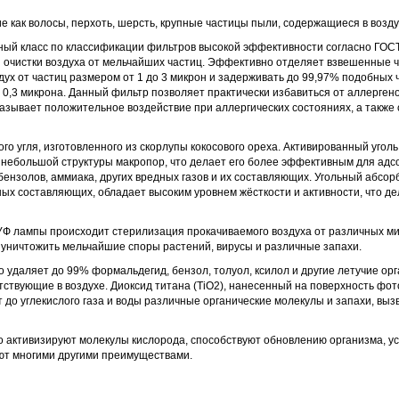
е как волосы, перхоть, шерсть, крупные частицы пыли, содержащиеся в возду
ый класс по классификации фильтров высокой эффективности согласно ГОСТ
 очистки воздуха от мельчайших частиц. Эффективно отделяет взвешенные ч
ух от частиц размером от 1 до 3 микрон и задерживать до 99,97% подобных 
 0,3 микрона. Данный фильтр позволяет практически избавиться от аллергено
Оказывает положительное воздействие при аллергических состояниях, а такж
го угля, изготовленного из скорлупы кокосового ореха. Активированный уголь
 небольшой структуры макропор, что делает его более эффективным для адсо
ензолов, аммиака, других вредных газов и их составляющих. Угольный абсор
ых составляющих, обладает высоким уровнем жёсткости и активности, что де
Ф лампы происходит стерилизация прокачиваемого воздуха от различных мик
 уничтожить мельчайшие споры растений, вирусы и различные запахи.
удаляет до 99% формальдегид, бензол, толуол, ксилол и другие летучие орга
тствующие в воздухе. Диоксид титана (TiO2), нанесенный на поверхность фот
 до углекислого газа и воды различные органические молекулы и запахи, вы
активизируют молекулы кислорода, способствуют обновлению организма, у
ют многими другими преимуществами.