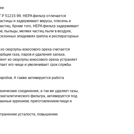
хе.
 Р 51215-99. HEPA фильтр отличается
астицы и задерживает вирусы, плесень и
частиц. Кроме того, HEPA фильтр задерживает
в, пыльцы, мелких частиц пыли в воздухе,
е сезонных эпидемиях гриппа и респираторных
 из скорлупы кокосового ореха считается
рбции газа, паров и удаления запаха.
бент из скорлупы кокосового ореха устраняет
лает его чище и увеличивает срок службы
робов. А также активируется работа
нические соединения, а так же удаляет газы,
окаталитического фильтра, активируется под
званные курением, приготовлением пищи и
странению усталости, повышению