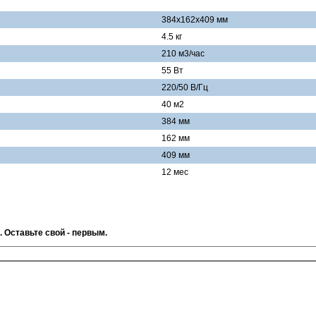
384x162x409 мм
4.5 кг
210 м3/час
55 Вт
220/50 В/Гц
40 м2
384 мм
162 мм
409 мм
12 мес
. Оставьте свой - первым.