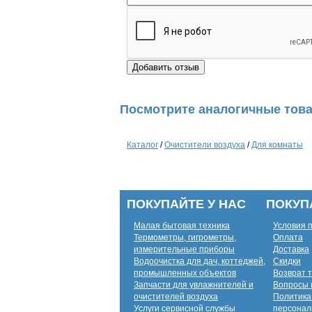
Посмотрите аналогичные това
Каталог
/
Очистители воздуха
/
Для комнаты
ПОКУПАЙТЕ У НАС
ПОКУП
Малая бытовая техника
Условия 
Термометры, гигрометры,
Оплата
измерительные приборы
Доставка
Водоочистка для дач, коттеджей,
Скидки
промышленных объектов
Возврат 
Запчасти для увлажнителей и
Вопросы 
очистителей воздуха
Политика
Услуги сервисной службы
персонал