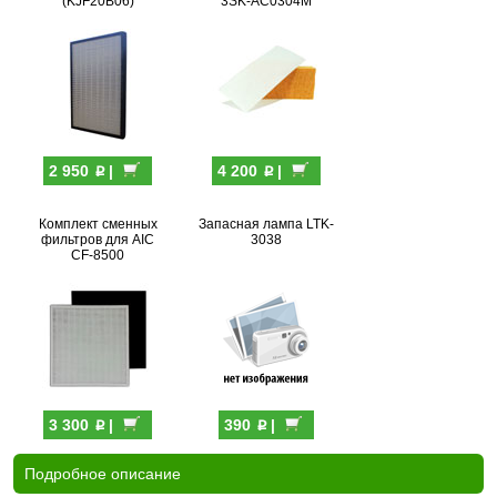
(KJF20B06)
3SK-AC0304M
p
p
2 950
|
4 200
|
Комплект сменных
Запасная лампа LTK-
фильтров для AIC
3038
CF-8500
p
p
3 300
|
390
|
Подробное описание