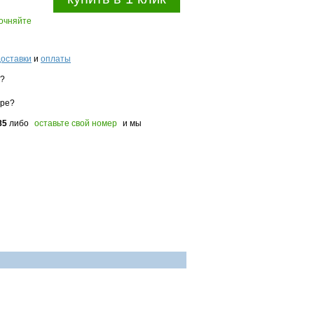
точняйте
доставки
и
оплаты
з?
оре?
85
либо
оставьте свой номер
и мы