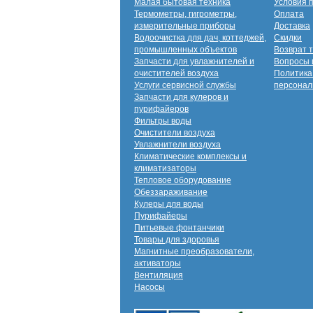
Малая бытовая техника
Условия 
Термометры, гигрометры,
Оплата
измерительные приборы
Доставка
Водоочистка для дач, коттеджей,
Скидки
промышленных объектов
Возврат 
Запчасти для увлажнителей и
Вопросы 
очистителей воздуха
Политика
Услуги сервисной службы
персонал
Запчасти для кулеров и
пурифайеров
Фильтры воды
Очистители воздуха
Увлажнители воздуха
Климатические комплексы и
климатизаторы
Тепловое оборудование
Обеззараживание
Кулеры для воды
Пурифайеры
Питьевые фонтанчики
Товары для здоровья
Магнитные преобразователи,
активаторы
Вентиляция
Насосы