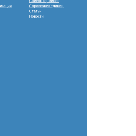
Список терминов
рмация
Справочник единиц
Статьи
Новости