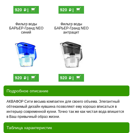
p
p
920
|
920
|
Фильтр воды
Фильтр воды
БАРЬЕР-Гранд NEO
БАРЬЕР-Гранд NEO
синий
антрацит
p
p
920
|
920
|
Подробное описание
АКВАФОР Сити весьма компактен для своего объема. Элегантный
обтекаемый дизайн кувшина позволяют ему хорошо вписаться в
интерьер современной кухни. Точно так же как чистая вода впишется
в Ваш привычный образ жизни.
Таблица характеристик