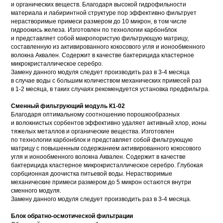
и органических веществ. Благодаря высокой гидрофильности
материала и лабиринтной структуре пор эффективно фильтрует
нерастворимые примеси размером до 10 микрон, в том числе
гидроокись железа. Изготовлен по технологии карбонблок
и представляет собой макропористую фильтрующую матрицу,
составленную из активированного кокосового угля и ионообменного
волокна Аквален. Содержит в качестве бактерицида кластерное
микрокристаллическое серебро.
Замену данного модуля следует производить раз в 3-4 месяца
в случае воды с большим количеством механических примесей раз
в 1-2 месяца, в таких случаях рекомендуется установка предфильтра.
Сменный фильтрующий модуль К1-02
Благодаря оптимальному соотношению порошкообразных
и волокнистых сорбентов эффективно удаляет активный хлор, ионы
тяжелых металлов и органические вещества. Изготовлен
по технологии карбонблок и представляет собой фильтрующую
матрицу с повышенным содержанием активированного кокосового
угля и ионообменного волокна Аквален. Содержит в качестве
бактерицида кластерное микрокристаллическое серебро. Глубокая
сорбционная доочистка питьевой воды. Нерастворимые
механические примеси размером до 5 микрон остаются внутри
сменного модуля.
Замену данного модуля следует производить раз в 3-4 месяца.
Блок обратно-осмотической фильтрации