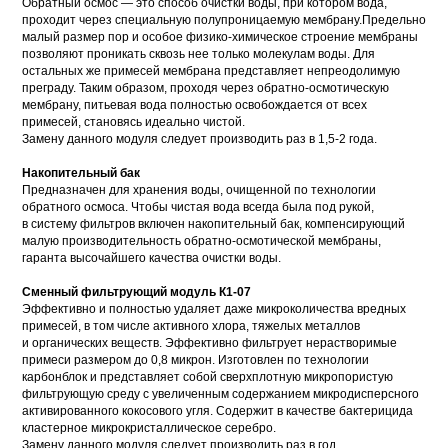
Обратный осмос — это способ очистки воды, при котором вода,
проходит через специальную полупроницаемую мембрану.Предельно
малый размер пор и особое физико-химическое строение мембраны
позволяют проникать сквозь нее только молекулам воды. Для
остальных же примесей мембрана представляет непреодолимую
преграду. Таким образом, проходя через обратно-осмотическую
мембрану, питьевая вода полностью освобождается от всех
примесей, становясь идеально чистой.
Замену данного модуля следует производить раз в 1,5-2 года.
Накопительный бак
Предназначен для хранения воды, очищенной по технологии
обратного осмоса. Чтобы чистая вода всегда была под рукой,
в систему фильтров включен накопительный бак, компенсирующий
малую производительность обратно-осмотической мембраны,
гаранта высочайшего качества очистки воды.
Сменный фильтрующий модуль К1-07
Эффективно и полностью удаляет даже микроколичества вредных
примесей, в том числе активного хлора, тяжелых металлов
и органических веществ. Эффективно фильтрует нерастворимые
примеси размером до 0,8 микрон. Изготовлен по технологии
карбонблок и представляет собой сверхплотную микропористую
фильтрующую среду с увеличенным содержанием микродисперсного
активированного кокосового угля. Содержит в качестве бактерицида
кластерное микрокристаллическое серебро.
Замену данного модуля следует производить раз в год