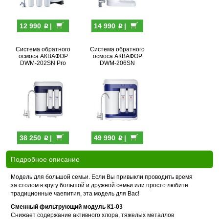
p
p
12 990
|
14 990
|
Система обратного
Система обратного
осмоса АКВАФОР
осмоса АКВАФОР
DWM-202SN Pro
DWM-206SN
p
p
38 250
|
49 990
|
Подробное описание
Модель для большой семьи. Если Вы привыкли проводить время
за столом в кругу большой и дружной семьи или просто любите
традиционные чаепития, эта модель для Вас!
Сменный фильтрующий модуль
К1-03
Снижает содержание активного хлора, тяжелых металлов