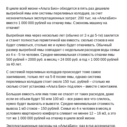
В цикле всей жизни «Альта Био» обходится в пять раз дешевле
выгребной ямы или системы переливных колодцев, за счет
незначительных эксплуатационных затрат: 200 тыс. на «АльтаБио»
вместо 1 000 000 рублей на откачку ямы. Сэкономь машину на
откачке!
Выгребная яма через несколько лет (обычно от 2-х до 5-ти) заилится
и станет полностью герметичной как емкость: сколько стоков в нее
будет сливаться, столько же и нужно будет откачивать. Обычный
размер выгребной ямы совпадает с недельным расходом воды семьи
из 4-х - 5-ти человек. Средне-минимальная стоимость откачки ямы
500 рублей = 2000 руб. в месяц = 24 000 руб. в год = 1 000 000 рублей
за 40 лет.
С системой переливных колодцев происходит тоже самое
заиливание, только лет на 5-8 позже ямы, однако система
переливных колодцев стоит около 150 тыс. рублей – столько же
сколько стоит установка «Альта Био» под ключ – вместе с монтажем.
Большая емкость или яма тоже не спасет от таких расходов, даже
если ее объем будет 50 или 100 м3 – все равно все что слилось,
нужно будет выкачать и вывезти. Средне-минимальная стоимость
вывоза 1 м3 стоков – 150 рублей. Семья из 4-х человек в месяц в
условиях квартирного комфорта сливает не менее 12 – 16 м3, а это
тот же 1 000 000 рублей на откачку в цикле всей жизни.
Эксплуатационные расходы на «АльтаБио»: раз в год ассенизатор,