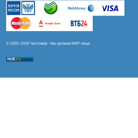
© 2005–2026 Чистомир - Мы делаем МИР чище.