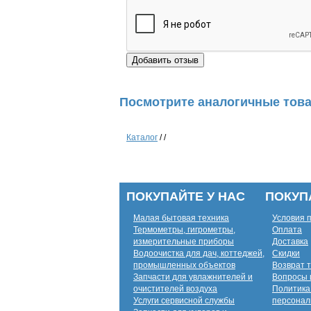
Посмотрите аналогичные това
Каталог
/
/
ПОКУПАЙТЕ У НАС
ПОКУП
Малая бытовая техника
Условия 
Термометры, гигрометры,
Оплата
измерительные приборы
Доставка
Водоочистка для дач, коттеджей,
Скидки
промышленных объектов
Возврат 
Запчасти для увлажнителей и
Вопросы 
очистителей воздуха
Политика
Услуги сервисной службы
персонал