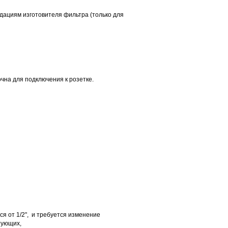
дациям изготовителя фильтра (только для
очна для подключения к розетке.
я от 1/2", и требуется изменение
тующих,