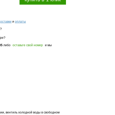
доставки
и
оплаты
з?
оре?
85
либо
оставьте свой номер
и мы
нии, вентиль холодной воды в свободном