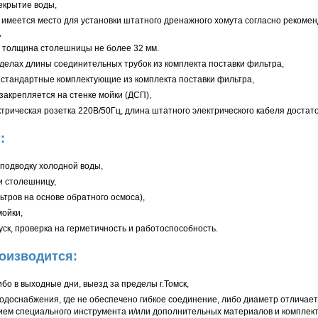
екрытие воды,
 имеется место для установки штатного дренажного хомута согласно рекомен
,
 толщина столешницы не более 32 мм.
елах длины соединительных трубок из комплекта поставки фильтра,
 стандартные комплектующие из комплекта поставки фильтра,
закрепляется на стенке мойки (ДСП),
ктрическая розетка 220В/50Гц, длина штатного электрического кабеля достат
:
 подводку холодной воды,
и столешницу,
ьтров на основе обратного осмоса),
мойки,
ск, проверка на герметичность и работоспособность.
оизводится:
бо в выходные дни, выезд за пределы г.Томск,
доснабжения, где не обеспечено гибкое соединение, либо диаметр отличаетс
ием специального инструмента и/или дополнительных материалов и комплек