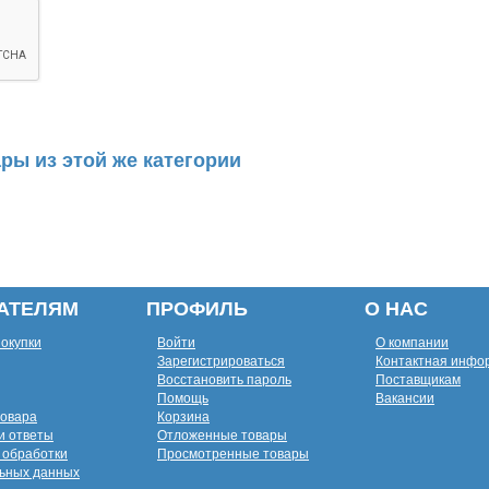
ры из этой же категории
АТЕЛЯМ
ПРОФИЛЬ
О НАС
покупки
Войти
О компании
Зарегистрироваться
Контактная инфо
Восстановить пароль
Поставщикам
Помощь
Вакансии
товара
Корзина
и ответы
Отложенные товары
 обработки
Просмотренные товары
ьных данных