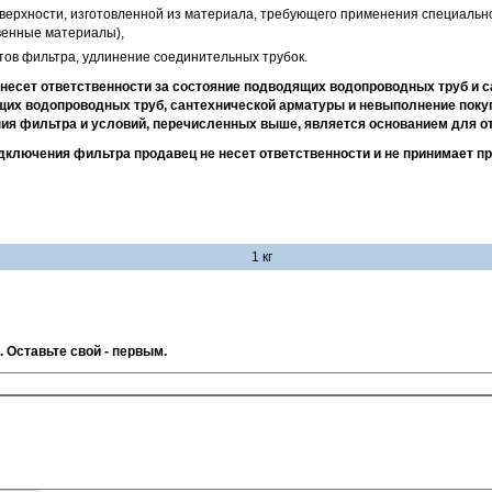
оверхности, изготовленной из материала, требующего применения специально
твенные материалы),
ов фильтра, удлинение соединительных трубок.
несет ответственности за состояние подводящих водопроводных труб и 
их водопроводных труб, сантехнической арматуры и невыполнение пок
ия фильтра и условий, перечисленных выше, является основанием для от
ключения фильтра продавец не несет ответственности и не принимает п
1 кг
. Оставьте свой - первым.