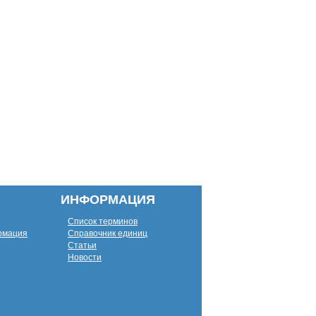
ИНФОРМАЦИЯ
Список терминов
рмация
Справочник единиц
Статьи
Новости