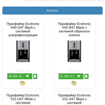
Фильтры
Пурифайер Ecotronic
Пурифайер Ecotronic
V40-U4T Black с
V42-R4T Black с
системой
системой обратного
ультрафильтрации
осмоса
p
p
39 400
|
61 300
|
Пурифайер Ecotronic
Пурифайер Ecotronic
V11-U4T White с
V11-U4T Black с
системой
системой