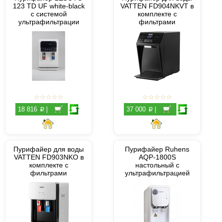
123 TD UF white-black
VATTEN FD904NKVT в
с системой
комплекте с
ультрафильтрации
фильтрами
p
p
18 816
|
37 000
|
Пурифайер для воды
Пурифайер Ruhens
VATTEN FD903NKO в
AQP-1800S
комплекте с
настольный с
фильтрами
ультрафильтрацией