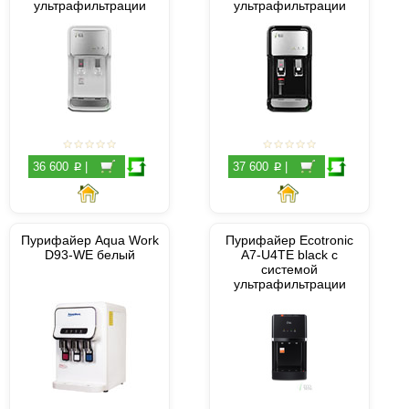
ультрафильтрации
ультрафильтрации
p
p
36 600
|
37 600
|
Пурифайер Aqua Work
Пурифайер Ecotronic
D93-WE белый
A7-U4TE black с
системой
ультрафильтрации