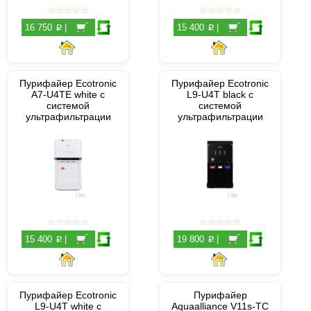
p
p
16 750
|
15 400
|
Пурифайер Ecotronic
Пурифайер Ecotronic
A7-U4TE white с
L9-U4T black с
системой
системой
ультрафильтрации
ультрафильтрации
p
p
15 400
|
19 800
|
Пурифайер Ecotronic
Пурифайер
L9-U4T white с
Aquaalliance V11s-TC