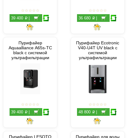
p
p
39 400
|
36 680
|
Пурифайер
Пурифайер Ecotronic
Aquaalliance A65s-TC
V40-U4T UV black с
black с системой
системой
ультрафильтрации
ультрафильтрации
p
p
39 400
|
48 800
|
Пурифайер LESOTO
Пурифайер для воды