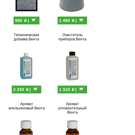
p
p
990
|
1 490
|
Гигиеническая
Очиститель
добавка Вента
приборов Вента
p
p
2 330
|
1 310
|
Аромат
Аромат
апельсиновый Вента
успокоительный
Вента