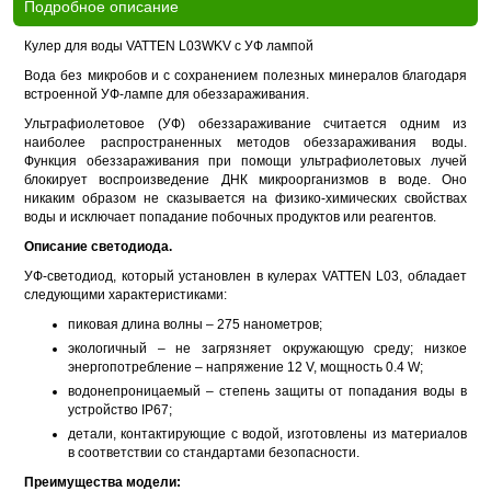
Подробное описание
Кулер для воды VATTEN L03WKV c УФ лампой
Вода без микробов и с сохранением полезных минералов благодаря
встроенной УФ-лампе для обеззараживания.
Ультрафиолетовое (УФ) обеззараживание считается одним из
наиболее распространенных методов обеззараживания воды.
Функция обеззараживания при помощи ультрафиолетовых лучей
блокирует воспроизведение ДНК микроорганизмов в воде. Оно
никаким образом не сказывается на физико-химических свойствах
воды и исключает попадание побочных продуктов или реагентов.
Описание светодиода.
УФ-светодиод, который установлен в кулерах VATTEN L03, обладает
следующими характеристиками:
пиковая длина волны – 275 нанометров;
экологичный – не загрязняет окружающую среду; низкое
энергопотребление – напряжение 12 V, мощность 0.4 W;
водонепроницаемый – степень защиты от попадания воды в
устройство IP67;
детали, контактирующие с водой, изготовлены из материалов
в соответствии со стандартами безопасности.
Преимущества модели: