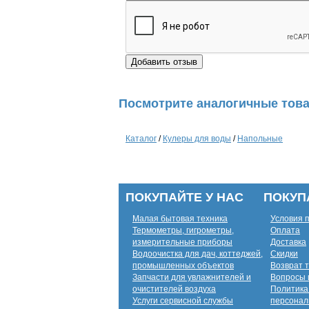
Посмотрите аналогичные това
Каталог
/
Кулеры для воды
/
Напольные
ПОКУПАЙТЕ У НАС
ПОКУП
Малая бытовая техника
Условия 
Термометры, гигрометры,
Оплата
измерительные приборы
Доставка
Водоочистка для дач, коттеджей,
Скидки
промышленных объектов
Возврат 
Запчасти для увлажнителей и
Вопросы 
очистителей воздуха
Политика
Услуги сервисной службы
персонал