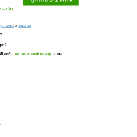
точняйте
доставки
и
оплаты
з?
оре?
85
либо
оставьте свой номер
и мы
.