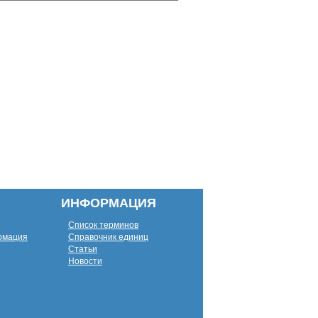
ИНФОРМАЦИЯ
Список терминов
рмация
Справочник единиц
Статьи
Новости