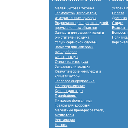
Малая бытовая техника
Условия 
Термометры, гигрометры,
Оплата
измерительные приборы
Доставка
Водоочистка для дач, коттеджей,
Скидки
промышленных объектов
Возврат 
Запчасти для увлажнителей и
Вопросы 
очистителей воздуха
Политика
Услуги сервисной службы
персонал
Запчасти для кулеров и
пурифайеров
Фильтры воды
Очистители воздуха
Увлажнители воздуха
Климатические комплексы и
климатизаторы
Тепловое оборудование
Обеззараживание
Кулеры для воды
Пурифайеры
Питьевые фонтанчики
Товары для здоровья
Магнитные преобразователи,
активаторы
Вентиляция
Насосы