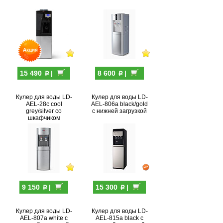
p
p
15 490
|
8 600
|
Кулер для воды LD-
Кулер для воды LD-
AEL-28c cool
AEL-806a black/gold
grey/silver со
с нижней загрузкой
шкафчиком
p
p
9 150
|
15 300
|
Кулер для воды LD-
Кулер для воды LD-
AEL-807a white с
AEL-815a black с