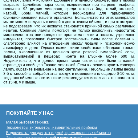
Солевая лампа – источник здоровья и отличного самочувствия в любом
возрасте! Целебные пары соли, выделяемые при нагреве плафона,
включают 92 редких минерала, среди которых йод, калий, кальций,
натрий, бром, магний, которые необходимы для гармоничного
функционирования нашего организма. Большинство из этих минералов
мы не можем получить с пищей в достаточном объеме, и при этом даже
не подозреваем, что их нехватка становится причиной самых различных
недугов. Соляные лампы помогают не только восполнить недостаток
микроэлементов, они выводят из организма шлаки и токсины, укрепляют
иммунитет, позволяют быстрее восстановить силы после болезни и
благотворно влияют на отношения между людьми и психологическую
атмосферу в доме. Однако всеми этими свойствами обладают только
лампы, выполненные из цельного куска розовой гималайской соли,
вырабатываемой в пещерах Тибета на глубине более 600 м.
Неудивительно, что долгое время такие светильники были в нашей
стране, да и вообще в Европе, экзотикой. Если вы решили купить солевую
лампу, обратите внимание на вес светильника. Небольшие лампы весом
3-5 кг способны «обработать» воздух в помещении площадью 6-10 кв. м,
тогда как объемные светильники рекомендуется использовать в комнатах
от 15 кв. м и выше.
ПОКУПАЙТЕ У НАС
Малая бытовая техника
Термометры, гигрометры, измерительные приборы
Водоочистка для дач, коттеджей, промышленных объектов